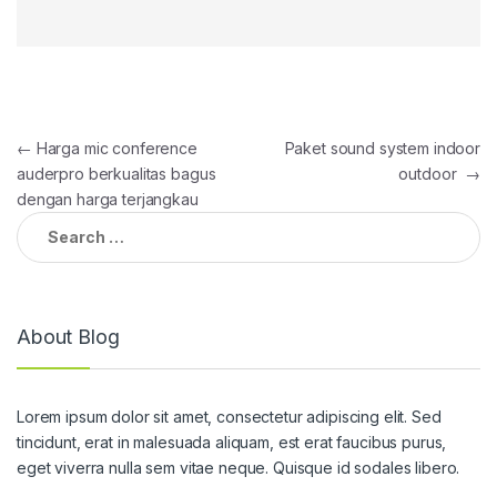
Post
←
Harga mic conference
Paket sound system indoor
auderpro berkualitas bagus
outdoor
→
navigation
dengan harga terjangkau
Search
for:
About Blog
Lorem ipsum dolor sit amet, consectetur adipiscing elit. Sed
tincidunt, erat in malesuada aliquam, est erat faucibus purus,
eget viverra nulla sem vitae neque. Quisque id sodales libero.