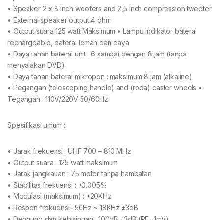
• Speaker 2 x 8 inch woofers and 2,5 inch compression tweeter
• External speaker output 4 ohm
• Output suara 125 watt Maksimum • Lampu indikator baterai
rechargeable, baterai lemah dan daya
• Daya tahan baterai unit : 6 sampai dengan 8 jam (tanpa
menyalakan DVD)
• Daya tahan baterai mikropon : maksimum 8 jam (alkaline)
• Pegangan (telescoping handle) and (roda) caster wheels •
Tegangan : 110V/220V 50/60Hz
Spesifikasi umum :
• Jarak frekuensi : UHF 700 – 810 MHz
• Output suara : 125 watt maksimum
• Jarak jangkauan : 75 meter tanpa hambatan
• Stabilitas frekuensi : ±0.005%
• Modulasi (maksimum) : ±20KHz
• Respon frekuensi : 50Hz ~ 18KHz ±3dB
• Dengung dan kebisingan : 100dB ±3dB (RF=1mV)