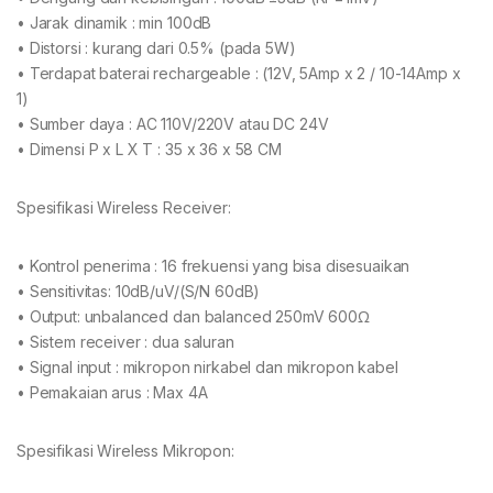
• Jarak dinamik : min 100dB
• Distorsi : kurang dari 0.5% (pada 5W)
• Terdapat baterai rechargeable : (12V, 5Amp x 2 / 10-14Amp x
1)
• Sumber daya : AC 110V/220V atau DC 24V
• Dimensi P x L X T : 35 x 36 x 58 CM
Spesifikasi Wireless Receiver:
• Kontrol penerima : 16 frekuensi yang bisa disesuaikan
• Sensitivitas: 10dB/uV/(S/N 60dB)
• Output: unbalanced dan balanced 250mV 600Ω
• Sistem receiver : dua saluran
• Signal input : mikropon nirkabel dan mikropon kabel
• Pemakaian arus : Max 4A
Spesifikasi Wireless Mikropon: