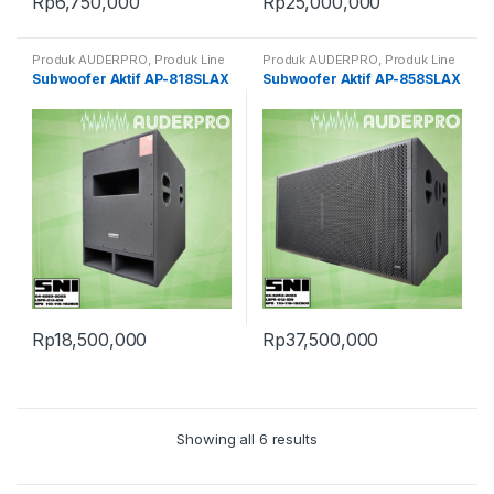
Rp
6,750,000
Rp
25,000,000
Produk AUDERPRO
,
Produk Line
Produk AUDERPRO
,
Produk Line
Array
,
Subwoofer & Speaker Aktif
Array
,
Subwoofer & Speaker Aktif
Subwoofer Aktif AP-818SLAX
Subwoofer Aktif AP-858SLAX
PRO
PRO
Rp
18,500,000
Rp
37,500,000
Showing all 6 results