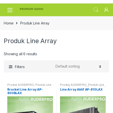
Skip
Skip
to
to
navigation
content
Home
Produk Line Array
Produk Line Array
Showing all 6 results
Filters
Produk AUDERPRO
,
Produk Line
Produk AUDERPRO
,
Produk Line
Array
Array
,
Subwoofer & Speaker Aktif
Bracket Line Array AP-
Line Array Aktif AP-810LAX
PRO
800BLAX