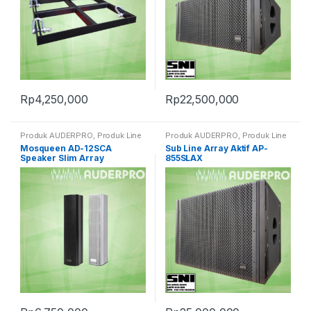
Rp
4,250,000
Rp
22,500,000
Produk AUDERPRO
,
Produk Line
Produk AUDERPRO
,
Produk Line
Array
Array
,
Subwoofer & Speaker Aktif
Mosqueen AD-12SCA
Sub Line Array Aktif AP-
PRO
Speaker Slim Array
855SLAX