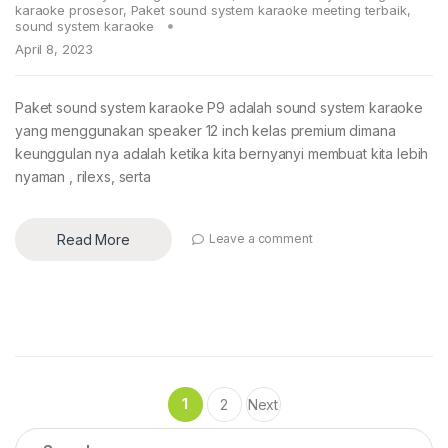
karaoke prosesor
,
Paket sound system karaoke meeting terbaik
,
sound system karaoke
April 8, 2023
Paket sound system karaoke P9 adalah sound system karaoke
yang menggunakan speaker 12 inch kelas premium dimana
keunggulan nya adalah ketika kita bernyanyi membuat kita lebih
nyaman , rilexs, serta
Read More
Leave a comment
Posts
1
2
Next
pagination
Search