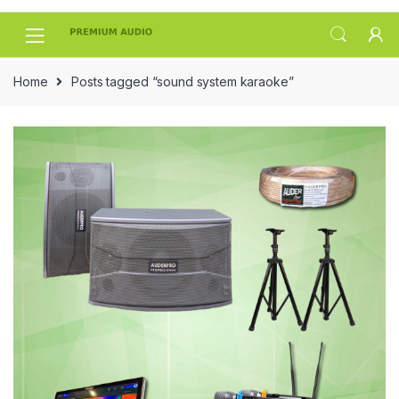
Skip
Skip
to
to
navigation
content
Home
Posts tagged “sound system karaoke”