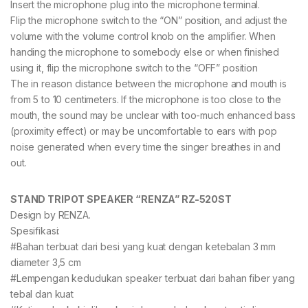
Insert the microphone plug into the microphone terminal.
Flip the microphone switch to the “ON” position, and adjust the
volume with the volume control knob on the amplifier. When
handing the microphone to somebody else or when finished
using it, flip the microphone switch to the “OFF” position
The in reason distance between the microphone and mouth is
from 5 to 10 centimeters. If the microphone is too close to the
mouth, the sound may be unclear with too-much enhanced bass
(proximity effect) or may be uncomfortable to ears with pop
noise generated when every time the singer breathes in and
out.
STAND TRIPOT SPEAKER “RENZA” RZ-520ST
Design by RENZA.
Spesifikasi:
#Bahan terbuat dari besi yang kuat dengan ketebalan 3 mm
diameter 3,5 cm
#Lempengan kedudukan speaker terbuat dari bahan fiber yang
tebal dan kuat