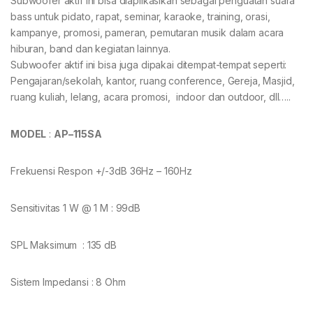
Subwoofer aktif ini bisa diaplikasikan sebagai penguatan suara
bass untuk pidato, rapat, seminar, karaoke, training, orasi,
kampanye, promosi, pameran, pemutaran musik dalam acara
hiburan, band dan kegiatan lainnya.
Subwoofer aktif ini bisa juga dipakai ditempat-tempat seperti:
Pengajaran/sekolah, kantor, ruang conference, Gereja, Masjid,
ruang kuliah, lelang, acara promosi, indoor dan outdoor, dll…..
MODEL
:
AP
–
115SA
Frekuensi Respon +/-3dB 36Hz – 160Hz
Sensitivitas 1 W @ 1 M : 99dB
SPL Maksimum : 135 dB
Sistem Impedansi : 8 Ohm