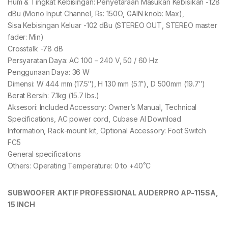
Hum & Tingkat Kebisingan: Penyetaraan Masukan Kebisikan -128
dBu (Mono Input Channel, Rs: 150Ω, GAIN knob: Max),
Sisa Kebisingan Keluar -102 dBu (STEREO OUT, STEREO master
fader: Min)
Crosstalk -78 dB
Persyaratan Daya: AC 100 – 240 V, 50 / 60 Hz
Penggunaan Daya: 36 W
Dimensi: W 444 mm (17.5″), H 130 mm (5.1″), D 500mm (19.7″)
Berat Bersih: 7.1kg (15.7 lbs.)
Aksesori: Included Accessory: Owner’s Manual, Technical
Specifications, AC power cord, Cubase AI Download
Information, Rack-mount kit, Optional Accessory: Foot Switch
FC5
General specifications
Others: Operating Temperature: 0 to +40˚C
S
UBWOOFER
AKTIF
PROFESSIONAL
AUDERPRO AP-11
5S
A,
1
5
INCH