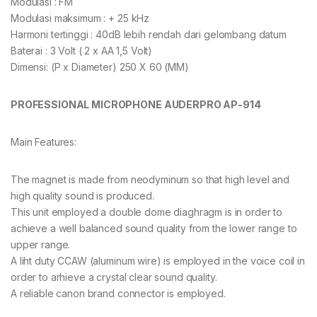
Modulasi : FM
Modulasi maksimum : + 25 kHz
Harmoni tertinggi : 40dB lebih rendah dari gelombang datum
Baterai : 3 Volt ( 2 x AA 1,5 Volt)
Dimensi: (P x Diameter) 250 X 60 (MM)
PROFESSIONAL MICROPHONE AUDERPRO AP-914
Main Features:
The magnet is made from neodyminum so that high level and
high quality sound is produced.
This unit employed a double dome diaghragm is in order to
achieve a well balanced sound quality from the lower range to
upper range.
A liht duty CCAW (aluminum wire) is employed in the voice coil in
order to arhieve a crystal clear sound quality.
A reliable canon brand connector is employed.