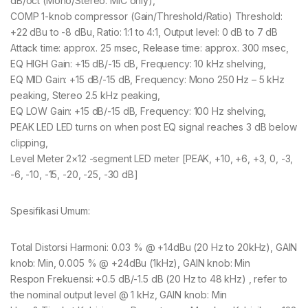
dB/oct (Mono/Stereo: MIC only),
COMP 1-knob compressor (Gain/Threshold/Ratio) Threshold:
+22 dBu to -8 dBu, Ratio: 1:1 to 4:1, Output level: 0 dB to 7 dB
Attack time: approx. 25 msec, Release time: approx. 300 msec,
EQ HIGH Gain: +15 dB/-15 dB, Frequency: 10 kHz shelving,
EQ MID Gain: +15 dB/-15 dB, Frequency: Mono 250 Hz – 5 kHz
peaking, Stereo 2.5 kHz peaking,
EQ LOW Gain: +15 dB/-15 dB, Frequency: 100 Hz shelving,
PEAK LED LED turns on when post EQ signal reaches 3 dB below
clipping,
Level Meter 2×12 -segment LED meter [PEAK, +10, +6, +3, 0, -3,
-6, -10, -15, -20, -25, -30 dB]
Spesifikasi Umum:
Total Distorsi Harmoni: 0.03 % @ +14dBu (20 Hz to 20kHz), GAIN
knob: Min, 0.005 % @ +24dBu (1kHz), GAIN knob: Min
Respon Frekuensi: +0.5 dB/-1.5 dB (20 Hz to 48 kHz) , refer to
the nominal output level @ 1 kHz, GAIN knob: Min