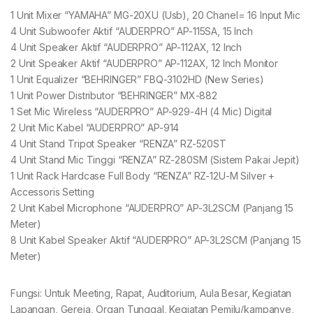
1 Unit Mixer “YAMAHA” MG-20XU (Usb), 20 Chanel= 16 Input Mic
4 Unit Subwoofer Aktif “AUDERPRO” AP-115SA, 15 Inch
4 Unit Speaker Aktif “AUDERPRO” AP-112AX, 12 Inch
2 Unit Speaker Aktif “AUDERPRO” AP-112AX, 12 Inch Monitor
1 Unit Equalizer “BEHRINGER” FBQ-3102HD (New Series)
1 Unit Power Distributor “BEHRINGER” MX-882
1 Set Mic Wireless “AUDERPRO” AP-929-4H (4 Mic) Digital
2 Unit Mic Kabel “AUDERPRO” AP-914
4 Unit Stand Tripot Speaker “RENZA” RZ-520ST
4 Unit Stand Mic Tinggi “RENZA” RZ-280SM (Sistem Pakai Jepit)
1 Unit Rack Hardcase Full Body “RENZA” RZ-12U-M Silver +
Accessoris Setting
2 Unit Kabel Microphone “AUDERPRO” AP-3L2SCM (Panjang 15
Meter)
8 Unit Kabel Speaker Aktif “AUDERPRO” AP-3L2SCM (Panjang 15
Meter)
Fungsi: Untuk Meeting, Rapat, Auditorium, Aula Besar, Kegiatan
Lapangan, Gereja, Organ Tunggal, Kegiatan Pemilu/kampanye,