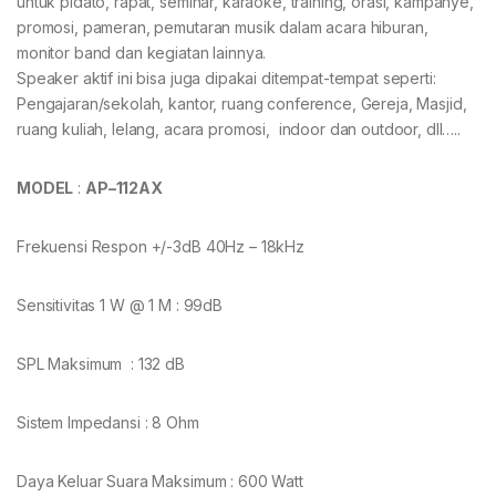
untuk pidato, rapat, seminar, karaoke, training, orasi, kampanye,
promosi, pameran, pemutaran musik dalam acara hiburan,
monitor band dan kegiatan lainnya.
Speaker aktif ini bisa juga dipakai ditempat-tempat seperti:
Pengajaran/sekolah, kantor, ruang conference, Gereja, Masjid,
ruang kuliah, lelang, acara promosi, indoor dan outdoor, dll…..
MODEL
:
AP
–
112AX
Frekuensi Respon +/-3dB 40Hz – 18kHz
Sensitivitas 1 W @ 1 M : 99dB
SPL Maksimum : 132 dB
Sistem Impedansi : 8 Ohm
Daya Keluar Suara Maksimum : 600 Watt