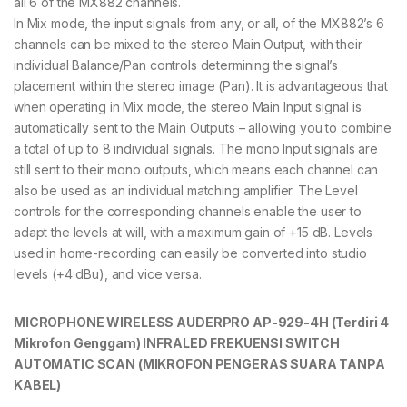
all 6 of the MX882 channels.
In Mix mode, the input signals from any, or all, of the MX882’s 6
channels can be mixed to the stereo Main Output, with their
individual Balance/Pan controls determining the signal’s
placement within the stereo image (Pan). It is advantageous that
when operating in Mix mode, the stereo Main Input signal is
automatically sent to the Main Outputs – allowing you to combine
a total of up to 8 individual signals. The mono Input signals are
still sent to their mono outputs, which means each channel can
also be used as an individual matching amplifier. The Level
controls for the corresponding channels enable the user to
adapt the levels at will, with a maximum gain of +15 dB. Levels
used in home-recording can easily be converted into studio
levels (+4 dBu), and vice versa.
MICROPHONE WIRELESS AUDERPRO AP-929-4H (Terdiri 4
Mikrofon Genggam)
INFRALED FREKUENSI SWITCH
AUTOMATIC SCAN (MIKROFON PENGERAS SUARA TANPA
KABEL)