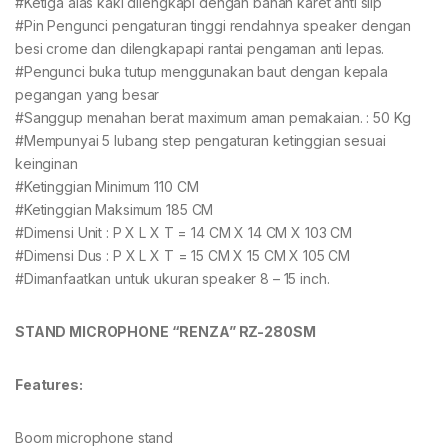
#Ketiga alas kaki dilengkapi dengan bahan karet anti slip
#Pin Pengunci pengaturan tinggi rendahnya speaker dengan
besi crome dan dilengkapapi rantai pengaman anti lepas.
#Pengunci buka tutup menggunakan baut dengan kepala
pegangan yang besar
#Sanggup menahan berat maximum aman pemakaian. : 50 Kg
#Mempunyai 5 lubang step pengaturan ketinggian sesuai
keinginan
#Ketinggian Minimum 110 CM
#Ketinggian Maksimum 185 CM
#Dimensi Unit : P X L X T = 14 CM X 14 CM X 103 CM
#Dimensi Dus : P X L X T = 15 CM X 15 CM X 105 CM
#Dimanfaatkan untuk ukuran speaker 8 – 15 inch.
STAND MICROPHONE “
RENZA”
RZ-280SM
Features:
Boom microphone stand