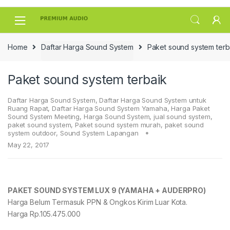
Skip
Skip
to
to
navigation
content
Home
Daftar Harga Sound System
Paket sound system terb
Paket sound system terbaik
Daftar Harga Sound System
,
Daftar Harga Sound System untuk
Ruang Rapat
,
Daftar Harga Sound System Yamaha
,
Harga Paket
Sound System Meeting
,
Harga Sound System
,
jual sound system
,
paket sound system
,
Paket sound system murah
,
paket sound
system outdoor
,
Sound System Lapangan
May 22, 2017
PAKET SOUND SYSTEM LUX 9 (YAMAHA + AUDERPRO)
Harga Belum Termasuk PPN & Ongkos Kirim Luar Kota.
Harga Rp.105.475.000