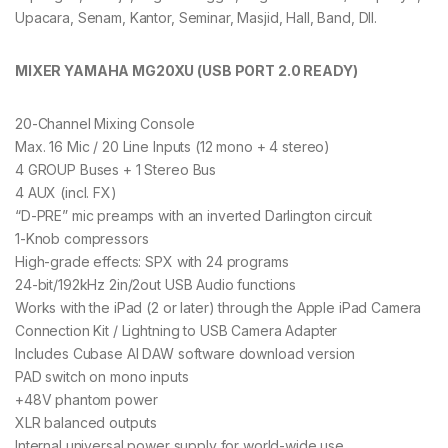
Upacara, Senam, Kantor, Seminar, Masjid, Hall, Band, Dll.
MIXER YAMAHA MG20XU (USB PORT 2.0 READY)
20-Channel Mixing Console
Max. 16 Mic / 20 Line Inputs (12 mono + 4 stereo)
4 GROUP Buses + 1 Stereo Bus
4 AUX (incl. FX)
“D-PRE” mic preamps with an inverted Darlington circuit
1-Knob compressors
High-grade effects: SPX with 24 programs
24-bit/192kHz 2in/2out USB Audio functions
Works with the iPad (2 or later) through the Apple iPad Camera
Connection Kit / Lightning to USB Camera Adapter
Includes Cubase AI DAW software download version
PAD switch on mono inputs
+48V phantom power
XLR balanced outputs
Internal universal power supply for world-wide use