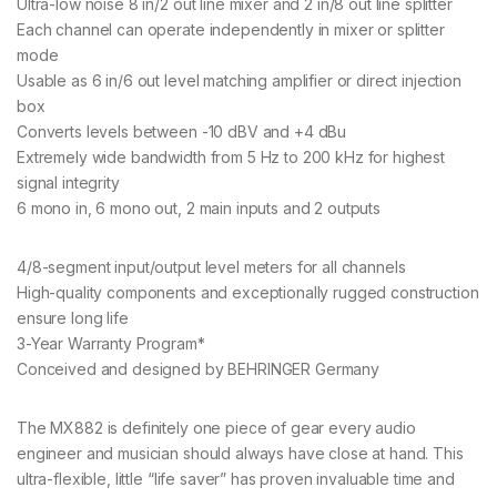
Ultra-low noise 8 in/2 out line mixer and 2 in/8 out line splitter
Each channel can operate independently in mixer or splitter
mode
Usable as 6 in/6 out level matching amplifier or direct injection
box
Converts levels between -10 dBV and +4 dBu
Extremely wide bandwidth from 5 Hz to 200 kHz for highest
signal integrity
6 mono in, 6 mono out, 2 main inputs and 2 outputs
4/8-segment input/output level meters for all channels
High-quality components and exceptionally rugged construction
ensure long life
3-Year Warranty Program*
Conceived and designed by BEHRINGER Germany
The MX882 is definitely one piece of gear every audio
engineer and musician should always have close at hand. This
ultra-flexible, little “life saver” has proven invaluable time and