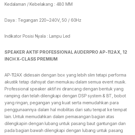
Kedalaman / Kebelakang : 480 MM
Daya : Tegangan 220~240V, 50 / 60Hz
Indikator Posisi Nyala : Lampu Led
SPEAKER
AKTIF
PROFESSIONAL
AUDERPRO AP-11
2
A
X
, 1
2
INCH
X-CLASS PREMIUM
AP-112AX didesain dengan box yang lebih slim tetapi performa
akustik tetap dahsyat dan memukau dalam semua event musik.
Professional speaker aktif ini dirancang dengan bentuk yang
ramping dan telah dilengkapi dengan DSP system & BT, bobot
yang ringan, pegangan yang kuat serta memudahkan para
penggunaannya dalam hal mobilitas dari satu tempat ke tempat
lain. Untuk memudahkan dalam pemasangan bagian atas
dilengkapin dengan lubang untuk pasang baut gantungan dan
pada bagian bawah dilengkapi dengan lubang untuk pasang