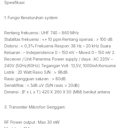
Spesifikasi:
1. Fungsi Keseluruhan system:
Rentang frekuensi : UHF 740 – 860 MHz
Stabilitas frekuensi : <+ 10 ppm Rentang operasi : > 100 dB
Distorsi : < 0,3% Frekuensi Respon: 38 Hz – 20 kHz Suara
Keluaran : – Independence 0 – 150 mV – Mixed 0 – 150 mV 2.
Receiver / Unit Penerima: Power supply / daya : AC 220V –
240V (50Hz/60Hz) Tegangan Volt : 13,5V, 1000mA Konsumsi
Listrik : 20 Watt Rasio S/N : > 98dB
Rasio gangguan saluran : > 80dB
Sensitifitas : < 5dB uV (S/N rasio > 20dB)
Dimensi : (P x L x T) 420 X 260 X 50 (MM) berikut antena
3. Transmiter Mikrofon Genggam:
RF Power output : Max 30 mW