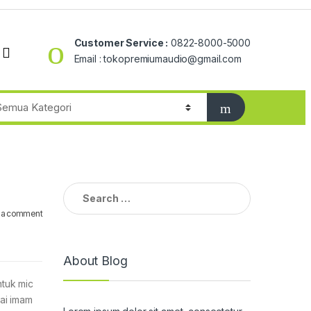
Customer Service :
0822-8000-5000
Email : tokopremiumaudio@gmail.com
Search
for:
 a comment
About Blog
ntuk mic
ai imam