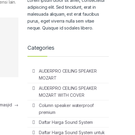
Lorem ipsum dolor sit amet, consectetur
nsi lain.
adipiscing elit. Sed tincidunt, erat in
malesuada aliquam, est erat faucibus
purus, eget viverra nulla sem vitae
neque. Quisque id sodales libero.
Categories
AUDERPRO CEILING SPEAKER
MOZART
AUDERPRO CEILING SPEAKER
MOZART WITH COVER
 masjid
→
Column speaker waterproof
premium
Daftar Harga Sound System
Daftar Harga Sound System untuk