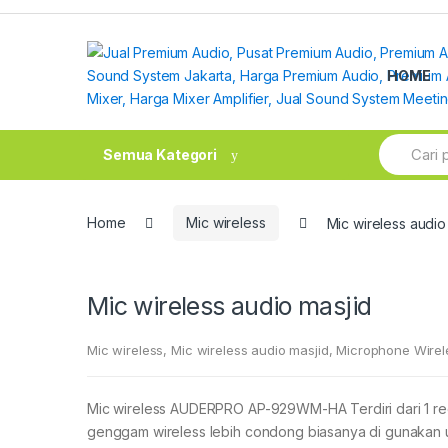
Skip
Skip
to
to
navigation
content
HOME
Search
Semua Kategori
for:
Home
Mic wireless
Mic wireless audio
Mic wireless audio masjid
Mic wireless
,
Mic wireless audio masjid
,
Microphone Wirel
Mic wireless AUDERPRO AP-929WM-HA Terdiri dari 1 rece
genggam wireless lebih condong biasanya di gunakan 