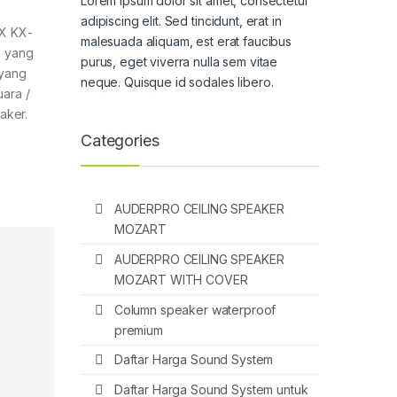
Lorem ipsum dolor sit amet, consectetur
adipiscing elit. Sed tincidunt, erat in
KX KX-
malesuada aliquam, est erat faucibus
l yang
purus, eget viverra nulla sem vitae
 yang
neque. Quisque id sodales libero.
ara /
aker.
Categories
AUDERPRO CEILING SPEAKER
MOZART
AUDERPRO CEILING SPEAKER
MOZART WITH COVER
Column speaker waterproof
premium
Daftar Harga Sound System
Daftar Harga Sound System untuk