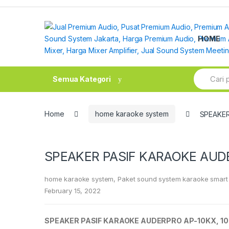
Skip
Skip
to
to
navigation
content
HOME
Search
Semua Kategori
for:
Home
home karaoke system
SPEAKER
SPEAKER PASIF KARAOKE AUDE
home karaoke system
,
Paket sound system karaoke smart
February 15, 2022
SPEAKER PAS
IF
KARAOKE AUDERPRO
AP-10K
X,
10