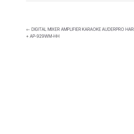
Post
←
DIGITAL MIXER AMPLIFIER KARAOKE AUDERPRO HA
+ AP-929WM-HH
navigation