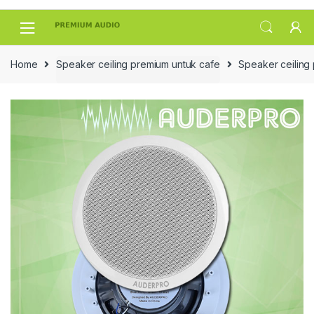
Skip
Skip
to
to
navigation
content
Home
Speaker ceiling premium untuk cafe
Speaker ceiling