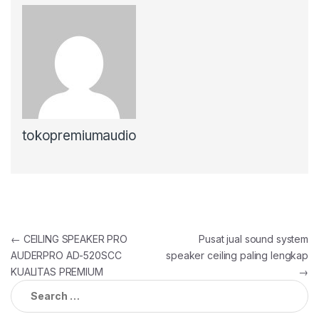
tokopremiumaudio
Post
←
CEILING SPEAKER PRO
Pusat jual sound system
AUDERPRO AD-520SCC
speaker ceiling paling lengkap
navigation
KUALITAS PREMIUM
→
Search
for: