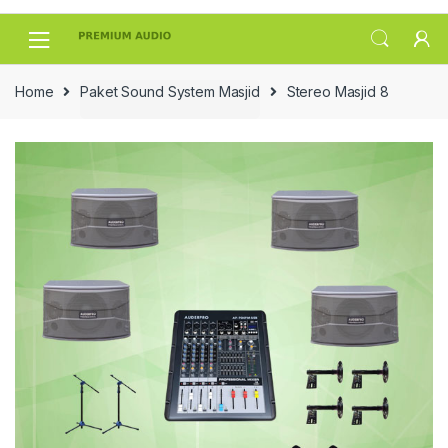
Skip
Skip
to
to
navigation
content
Home
Paket Sound System Masjid
Stereo Masjid 8