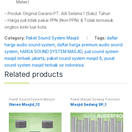
Meter)
– Produk Original Garansi PT. AIA Selama 1 (Satu) Tahun
– Harga jual tidak pakai PPN (Non PPN) & Tidak termasuk
ongkos kirim luar kota.
Category:
Paket Sound System Masjid
Tags:
daftar
harga audio sound system
,
daftar harga premium audio sound
system
,
hARGA SOUND SYSTEM MASJID
,
jual sound system
masjid terbaik jakarta
,
paket sound system masjid 8
,
pusat
sound system masjid terbaik se indonesia
Related products
Paket Sound System Masjid
Paket Masjid Sedang Premium
Stereo Masjid_12
Masjid Sedang SP_1