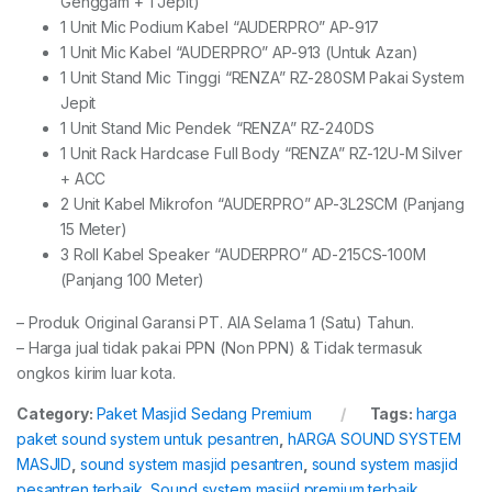
Genggam + 1 Jepit)
1 Unit Mic Podium Kabel “AUDERPRO” AP-917
1 Unit Mic Kabel “AUDERPRO” AP-913 (Untuk Azan)
1 Unit Stand Mic Tinggi “RENZA” RZ-280SM Pakai System
Jepit
1 Unit Stand Mic Pendek “RENZA” RZ-240DS
1 Unit Rack Hardcase Full Body “RENZA” RZ-12U-M Silver
+ ACC
2 Unit Kabel Mikrofon “AUDERPRO” AP-3L2SCM (Panjang
15 Meter)
3 Roll Kabel Speaker “AUDERPRO” AD-215CS-100M
(Panjang 100 Meter)
– Produk Original Garansi PT. AIA Selama 1 (Satu) Tahun.
– Harga jual tidak pakai PPN (Non PPN) & Tidak termasuk
ongkos kirim luar kota.
Category:
Paket Masjid Sedang Premium
Tags:
harga
paket sound system untuk pesantren
,
hARGA SOUND SYSTEM
MASJID
,
sound system masjid pesantren
,
sound system masjid
pesantren terbaik
,
Sound system masjid premium terbaik