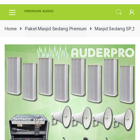
Skip
Skip
to
to
navigation
content
Home
Paket Masjid Sedang Premium
Masjid Sedang SP_1