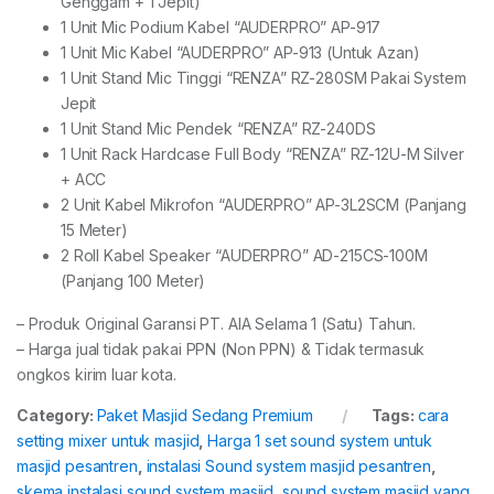
Genggam + 1 Jepit)
1 Unit Mic Podium Kabel “AUDERPRO” AP-917
1 Unit Mic Kabel “AUDERPRO” AP-913 (Untuk Azan)
1 Unit Stand Mic Tinggi “RENZA” RZ-280SM Pakai System
Jepit
1 Unit Stand Mic Pendek “RENZA” RZ-240DS
1 Unit Rack Hardcase Full Body “RENZA” RZ-12U-M Silver
+ ACC
2 Unit Kabel Mikrofon “AUDERPRO” AP-3L2SCM (Panjang
15 Meter)
2 Roll Kabel Speaker “AUDERPRO” AD-215CS-100M
(Panjang 100 Meter)
– Produk Original Garansi PT. AIA Selama 1 (Satu) Tahun.
– Harga jual tidak pakai PPN (Non PPN) & Tidak termasuk
ongkos kirim luar kota.
Category:
Paket Masjid Sedang Premium
Tags:
cara
setting mixer untuk masjid
,
Harga 1 set sound system untuk
masjid pesantren
,
instalasi Sound system masjid pesantren
,
skema instalasi sound system masjid
,
sound system masjid yang