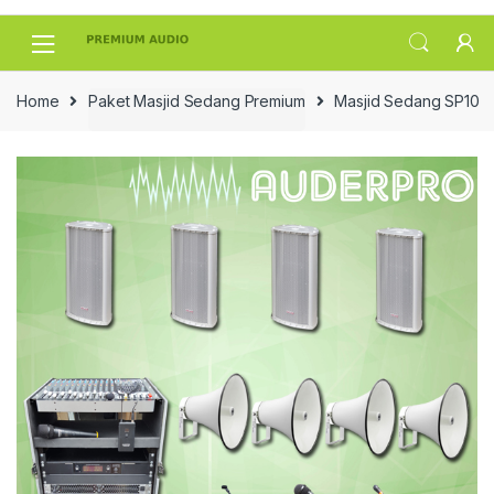
Skip
Skip
to
to
navigation
content
Home
Paket Masjid Sedang Premium
Masjid Sedang SP10