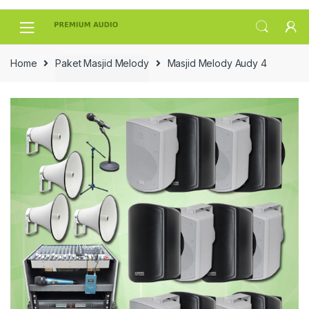
Skip
Skip
to
to
navigation
content
Home
Paket Masjid Melody
Masjid Melody Audy 4