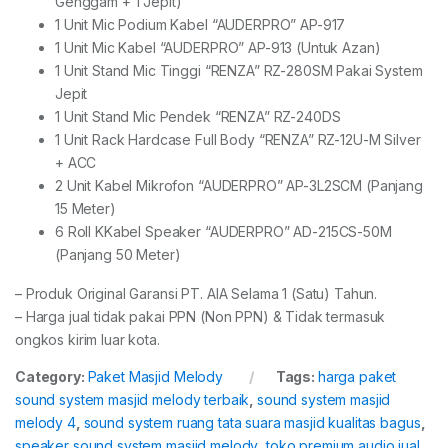
Genggam + 1 Jepit)
1 Unit Mic Podium Kabel “AUDERPRO” AP-917
1 Unit Mic Kabel “AUDERPRO” AP-913 (Untuk Azan)
1 Unit Stand Mic Tinggi “RENZA” RZ-280SM Pakai System
Jepit
1 Unit Stand Mic Pendek “RENZA” RZ-240DS
1 Unit Rack Hardcase Full Body “RENZA” RZ-12U-M Silver
+ ACC
2 Unit Kabel Mikrofon “AUDERPRO” AP-3L2SCM (Panjang
15 Meter)
6 Roll KKabel Speaker “AUDERPRO” AD-215CS-50M
(Panjang 50 Meter)
– Produk Original Garansi PT. AIA Selama 1 (Satu) Tahun.
– Harga jual tidak pakai PPN (Non PPN) & Tidak termasuk
ongkos kirim luar kota.
Category:
Paket Masjid Melody
Tags:
harga paket
sound system masjid melody terbaik
,
sound system masjid
melody 4
,
sound system ruang tata suara masjid kualitas bagus
,
speaker sound system masjid melody
,
toko premium audio jual