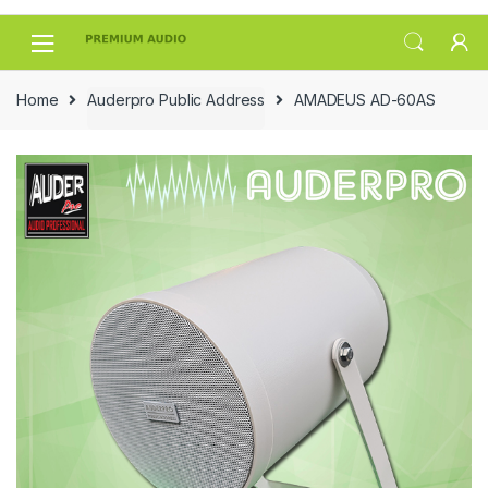
Skip
Skip
to
to
navigation
content
Home
Auderpro Public Address
AMADEUS AD-60AS