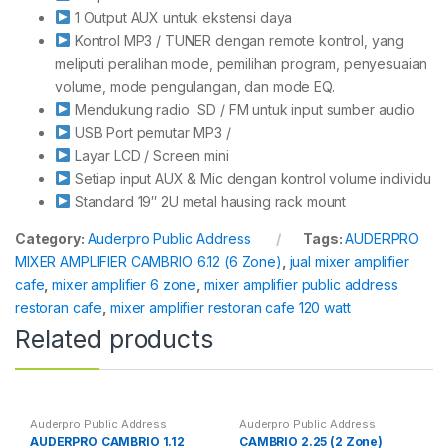
1 Output AUX untuk ekstensi daya
Kontrol MP3 / TUNER dengan remote kontrol, yang
meliputi peralihan mode, pemilihan program, penyesuaian
volume, mode pengulangan, dan mode EQ.
Mendukung radio SD / FM untuk input sumber audio
USB Port pemutar MP3 /
Layar LCD / Screen mini
Setiap input AUX & Mic dengan kontrol volume individu
Standard 19″ 2U metal hausing rack mount
Category:
Auderpro Public Address
Tags:
AUDERPRO
MIXER AMPLIFIER CAMBRIO 6.12 (6 Zone)
,
jual mixer amplifier
cafe
,
mixer amplifier 6 zone
,
mixer amplifier public address
restoran cafe
,
mixer amplifier restoran cafe 120 watt
Related products
Auderpro Public Address
Auderpro Public Address
AUDERPRO CAMBRIO 1.12
CAMBRIO 2.25 (2 Zone)