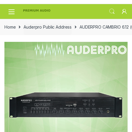
Skip
Skip
to
to
navigation
content
Home
Auderpro Public Address
AUDERPRO CAMBRIO 6.12 (