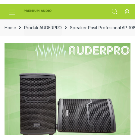
Skip
Skip
to
to
navigation
content
Home
Produk AUDERPRO
Speaker Pasif Profesional AP-10