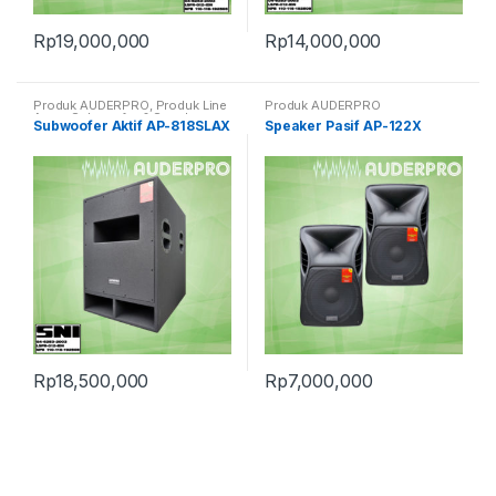
Rp
19,000,000
Rp
14,000,000
Produk AUDERPRO
,
Produk Line
Produk AUDERPRO
Array
,
Subwoofer & Speaker
Subwoofer Aktif AP-818SLAX
Speaker Pasif AP-122X
Aktif PRO
Rp
18,500,000
Rp
7,000,000