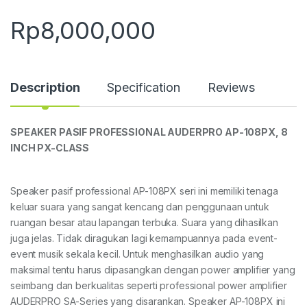
Rp
8,000,000
Description
Specification
Reviews
SPEAKER PAS
IF
PROFESSIONAL
AUDERPRO AP-1
08
P
X
,
8
INCH
PX-CLASS
Speaker pasif professional AP-108PX seri ini memiliki tenaga
keluar suara yang sangat kencang dan penggunaan untuk
ruangan besar atau lapangan terbuka. Suara yang dihasilkan
juga jelas. Tidak diragukan lagi kemampuannya pada event-
event musik sekala kecil. Untuk menghasilkan audio yang
maksimal tentu harus dipasangkan dengan power amplifier yang
seimbang dan berkualitas seperti professional power amplifier
AUDERPRO SA-Series yang disarankan. Speaker AP-108PX ini