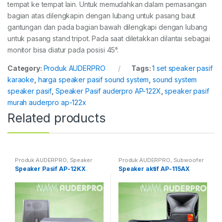
tempat ke tempat lain. Untuk memudahkan dalam pemasangan
bagian atas dilengkapin dengan lubang untuk pasang baut
gantungan dan pada bagian bawah dilengkapi dengan lubang
untuk pasang stand tripot. Pada saat diletakkan dilantai sebagai
monitor bisa diatur pada posisi 45°.
Category:
Produk AUDERPRO
Tags:
1 set speaker pasif
karaoke
,
harga speaker pasif sound system
,
sound system
speaker pasif
,
Speaker Pasif auderpro AP-122X
,
speaker pasif
murah auderpro ap-122x
Related products
Produk AUDERPRO
,
Speaker
Produk AUDERPRO
,
Subwoofer
Pasif Professional
& Speaker Aktif PRO
Speaker Pasif AP-12KX
Speaker aktif AP-115AX