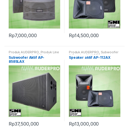
Rp
7,000,000
Rp
14,500,000
Produk AUDERPRO
,
Produk Line
Produk AUDERPRO
,
Subwoofer
Array
,
Subwoofer & Speaker
& Speaker Aktif PRO
Subwoofer Aktif AP-
Speaker aktif AP-112AX
Aktif PRO
858SLAX
Rp
37,500,000
Rp
13,000,000