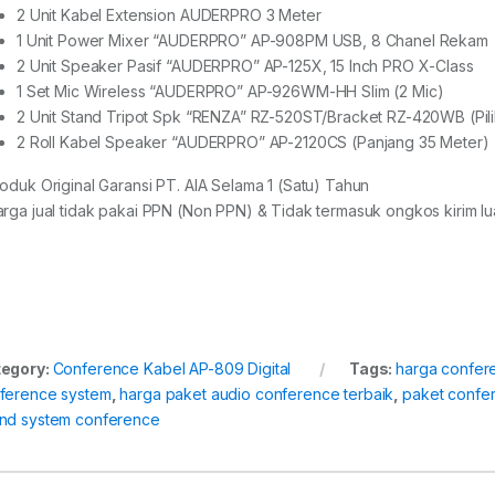
2 Unit Kabel Extension AUDERPRO 3 Meter
1 Unit Power Mixer “AUDERPRO” AP-908PM USB, 8 Chanel Rekam
2 Unit Speaker Pasif “AUDERPRO” AP-125X, 15 Inch PRO X-Class
1 Set Mic Wireless “AUDERPRO” AP-926WM-HH Slim (2 Mic)
2 Unit Stand Tripot Spk “RENZA” RZ-520ST/Bracket RZ-420WB (Pili
2 Roll Kabel Speaker “AUDERPRO” AP-2120CS (Panjang 35 Meter)
roduk Original Garansi PT. AIA Selama 1 (Satu) Tahun
arga jual tidak pakai PPN (Non PPN) & Tidak termasuk ongkos kirim lua
egory:
Conference Kabel AP-809 Digital
Tags:
harga confere
ference system
,
harga paket audio conference terbaik
,
paket confe
nd system conference