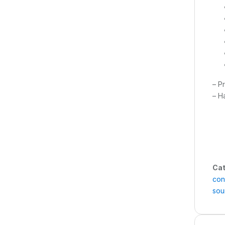
– P
– H
Cat
con
sou