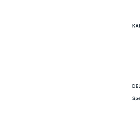
KA
DE
Spe