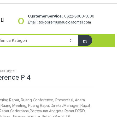
Customer Service :
0822-8000-5000
Email : tokopremiumaudio@gmail.com
09 Digital
erence P 4
eeting Rapat, Ruang Conference, Presentasi, Acara
 Ruang Meeting, Ruang Rapat Direksi/Manager, Rapat
 Rapat Sederhana,Pertemuan Anggota Rapat DPRD,
dang, Teleconference, Sidang Rapat, Dll…