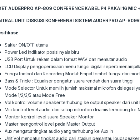
KET AUDERPRO AP-809 CONFERENCE KABEL P4 PAKAI 16 MIC
NTRAL UNIT DISKUSI KONFERENSI SISTEM
AUDERPRO AP-80
9R
sifikasi:
Saklar ON/OFF utama
Power Led indikator posisi nyala biru
USB Port Untuk rekam dalam format WAV dan memutar audio
LCD Display pengoperasiaan menu fungsi digital seperti menamp
Fungsi tombol dari Recording Modul: Empat tombol fungsi dari modu
Bass & Trible : Equaliser pengatur suara rendah dan suara tinggi
Mode Selector Untuk memilih jumlah maksimal mikrofon delegasi y
Mode 1/2/3/5 atau Mode Free
Vol kontrol volume speaker terhubung ke output speaker dari unit 
Mic kontrol level audio dari setiap mikrofon dinamis terhubung ke M
Monitor kontrol level suara Speaker Monitor
Master mengontrol level pada Master Output
Aux mengatur tingkat audio yang terhubung ke Aux In
Unit Vol mengatur tingkat audio dari stasiun pemantau loudspeaker