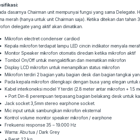
sifikasi:
ada dasarnya Chairman unit mempunyai fungsi yang sama Delegate. Ha
na merah (hanya untuk unit Chairman saja). Ketika ditekan dan tahan
rofon delegate yang aktif akan dimatikan.
Mikrofon electret condenser cardiod
Kepala mikrofon terdapat lampu LED cincin indikator menyala mera
Monitor Speaker mikrofon otomatis diredam ketika mikrofon aktif
Tombol On/Off untuk mengaktifkan dan mematikan mikrofon
Display LCD mikrofon untuk menampilkan status mikrofon
Mikrofon terdiri 2 bagian yaitu bagian desk dan bagian tangkai yan
Pada kepala mikrofon dilengkapi dengan busa yang elegan untuk 
Kabel interkoneksi model Y terdiri (2.8 meter antar mikrofon + 1.5 
• Port Din-8 perempuan terpasang bagian belakang desk untuk ka
Jack socket 3,5mm stereo earphone socket.
Mic input untuk sambungkan mikrofon eksternal
Kontrol volume monitor speaker mikrofon / earphone
Frekuensi response 35 – 19.000 Hz
Warna: Abu tua / Dark Grey
• Berat: 1.2 kg