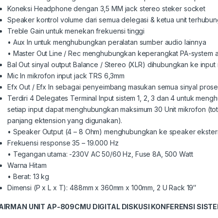
Koneksi Headphone dengan 3,5 MM jack stereo steker socket
Speaker kontrol volume dari semua delegasi & ketua unit terhubu
Treble Gain untuk menekan frekuensi tinggi
• Aux In untuk menghubungkan peralatan sumber audio lainnya
• Master Out Line / Rec menghubungkan keperangkat PA-system a
Bal Out sinyal output Balance / Stereo (XLR) dihubungkan ke input 
Mic In mikrofon input jack TRS 6,3mm
Efx Out / Efx In sebagai penyeimbang masukan semua sinyal pros
Terdiri 4 Delegates Terminal Input sistem 1, 2, 3 dan 4 untuk men
setiap input dapat menghubungkan maksimum 30 Unit mikrofon (tot
panjang ektension yang digunakan).
• Speaker Output (4 – 8 Ohm) menghubungkan ke speaker ekstern
Frekuensi response 35 – 19.000 Hz
• Tegangan utama: -230V AC 50/60 Hz, Fuse 8A, 500 Watt
Warna Hitam
• Berat: 13 kg
Dimensi (P x L x T): 488mm x 360mm x 100mm, 2 U Rack 19″
AIRMAN UNIT AP-809CMU DIGITAL
DISKUSI KONFERENSI SIST