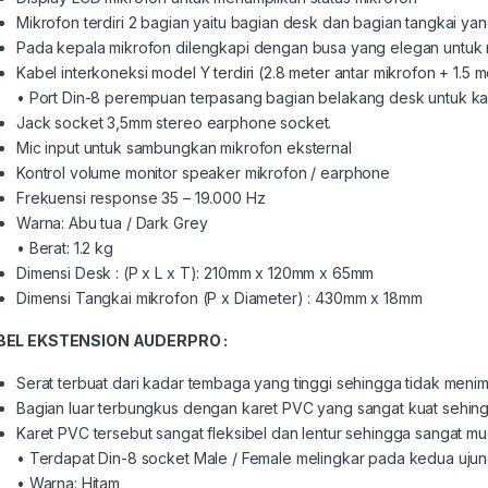
Mikrofon terdiri 2 bagian yaitu bagian desk dan bagian tangkai yan
Pada kepala mikrofon dilengkapi dengan busa yang elegan untuk 
Kabel interkoneksi model Y terdiri (2.8 meter antar mikrofon + 1.5 
• Port Din-8 perempuan terpasang bagian belakang desk untuk ka
Jack socket 3,5mm stereo earphone socket.
Mic input untuk sambungkan mikrofon eksternal
Kontrol volume monitor speaker mikrofon / earphone
Frekuensi response 35 – 19.000 Hz
Warna: Abu tua / Dark Grey
• Berat: 1.2 kg
Dimensi Desk : (P x L x T): 210mm x 120mm x 65mm
Dimensi Tangkai mikrofon (P x Diameter) : 430mm x 18mm
BEL EKSTENSION AUDERPRO
:
Serat terbuat dari kadar tembaga yang tinggi sehingga tidak meni
Bagian luar terbungkus dengan karet PVC yang sangat kuat sehin
Karet PVC tersebut sangat fleksibel dan lentur sehingga sangat mud
• Terdapat Din-8 socket Male / Female melingkar pada kedua ujun
• Warna: Hitam