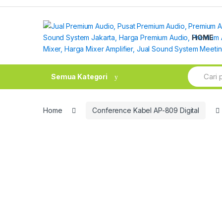
Skip
Skip
to
to
navigation
content
HOME
Search
Semua Kategori
for:
Home
Conference Kabel AP-809 Digital