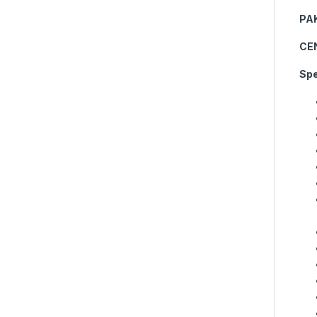
PA
CE
Spe