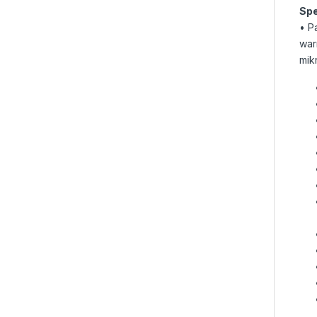
Spe
• P
war
mik