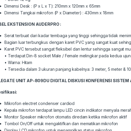
Dimensi Desk : (P x L x T): 210mm x 120mm x 65mm
Dimensi Tangkai mikrofon (P x Diameter) : 430mm x 18mm
BEL EKSTENSION AUDERPRO
:
Serat terbuat dari kadar tembaga yang tinggi sehingga tidak meni
Bagian luar terbungkus dengan karet PVC yang sangat kuat sehin
Karet PVC tersebut sangat fleksibel dan lentur sehingga sangat mud
• Terdapat Din-8 socket Male / Female melingkar pada kedua ujun
• Warna: Hitam
• Tersedia dalam 3 ukuran panjang kabelnya: 3 meter, 5 meter & 1
LEGATE UNIT AP-809DU DIGITAL
DISKUSI KONFERENSI SISTEM
sifikasi:
Mikrofon electret condenser cardiod
Kepala mikrofon terdapat lampu LED cincin indikator menyala mera
Monitor Speaker mikrofon otomatis diredam ketika mikrofon aktif
Tombol On/Off untuk mengaktifkan dan mematikan mikrofon
Display LCD mikrofon untuk menampilkan status mikrofon