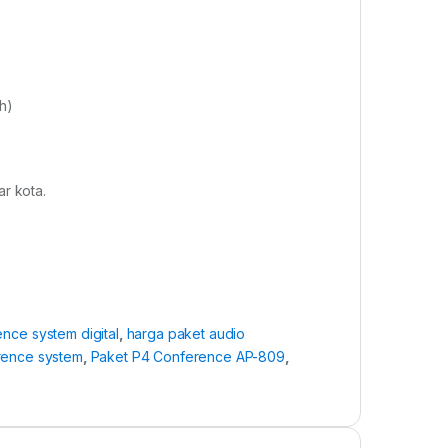
h)
r kota.
nce system digital
,
harga paket audio
rence system
,
Paket P4 Conference AP-809
,