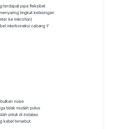
g terdapat pipa fleksibel
menyaring tingkat kebisingan
meter ke mikrofon)
bel interkoneksi cabang Y
mbulkan noise
gga tidak mudah putus
ah untuk di instalasi
g kabel tersebut.