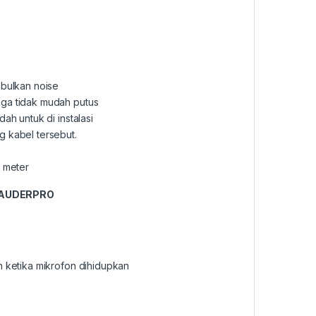
mbulkan noise
gga tidak mudah putus
ah untuk di instalasi
g kabel tersebut.
0 meter
AUDERPRO
h ketika mikrofon dihidupkan