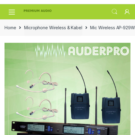
Skip
Skip
to
to
navigation
content
Home
Microphone Wireless & Kabel
Mic Wireless AP-929W