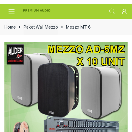
Skip
Skip
to
to
navigation
content
Home
Paket Wall Mezzo
Mezzo MT 6