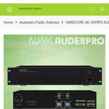
Skip
Skip
to
to
navigation
content
Home
Auderpro Public Address
HARDCORE AD-3601PD AU