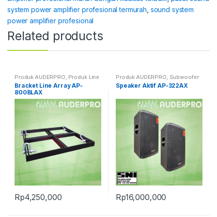
system power amplifier profesional termurah
,
sound system
power amplifier profesional
Related products
Produk AUDERPRO
,
Produk Line
Produk AUDERPRO
,
Subwoofer
Array
& Speaker Aktif PRO
Bracket Line Array AP-
Speaker Aktif AP-322AX
800BLAX
Rp
4,250,000
Rp
16,000,000