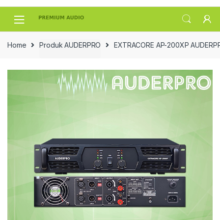
Skip
Skip
to
to
navigation
content
Home
Produk AUDERPRO
EXTRACORE AP-200XP AUDERPR