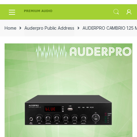
Skip
Skip
to
to
navigation
content
Home
Auderpro Public Address
AUDERPRO CAMBRIO 1.25 M