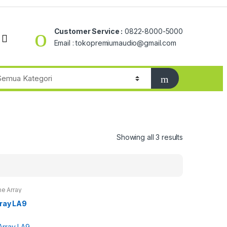
Customer Service :
0822-8000-5000
Email : tokopremiumaudio@gmail.com
Showing all 3 results
ne Array
rray LA9