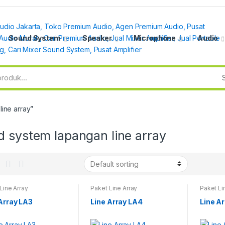
Sound System
Speaker
Microphone
Audio
ine array”
d system lapangan line array
Line Array
Paket Line Array
Paket Li
Array LA3
Line Array LA4
Line A