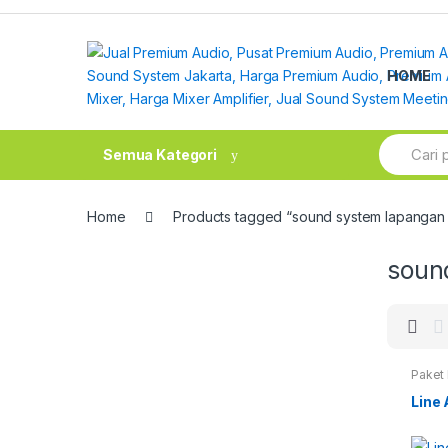
Skip
Skip
to
to
navigation
content
HOME
Search
Semua Kategori
for:
Home
Products tagged “sound system lapangan l
soun
Paket 
Line 