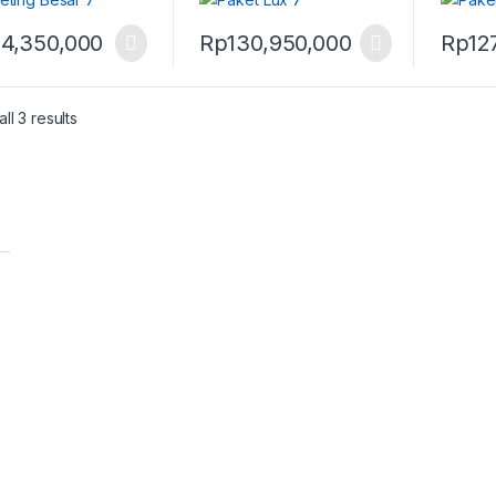
4,350,000
Rp
130,950,000
Rp
12
ll 3 results