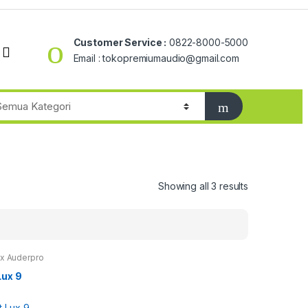
Customer Service :
0822-8000-5000
Email : tokopremiumaudio@gmail.com
Showing all 3 results
ux Auderpro
Lux 9