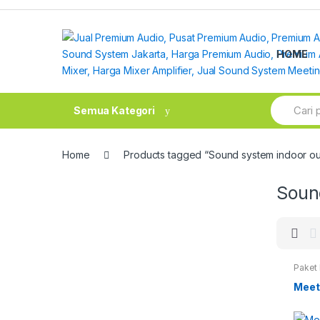
Skip
Skip
to
to
navigation
content
HOME
Search
Semua Kategori
for:
Home
Products tagged “Sound system indoor ou
Soun
Paket
Meet