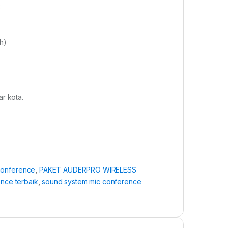
3
h)
r kota.
conference
,
PAKET AUDERPRO WIRELESS
ence terbaik
,
sound system mic conference