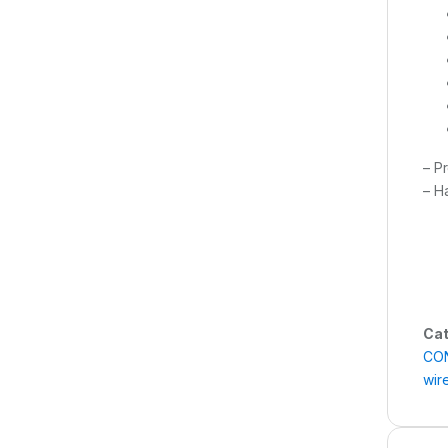
– P
– H
Cat
CON
wir