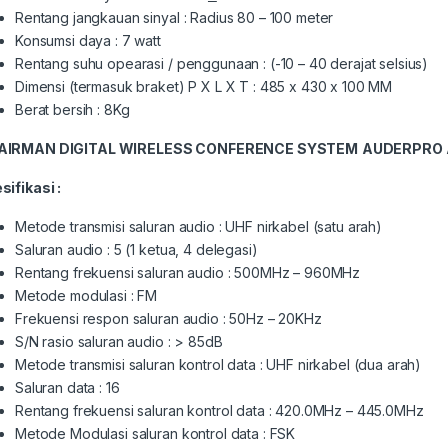
Rentang jangkauan sinyal : Radius 80 – 100 meter
Konsumsi daya : 7 watt
Rentang suhu opearasi / penggunaan : (-10 – 40 derajat selsius)
Dimensi (termasuk braket) P X L X T : 485 x 430 x 100 MM
Berat bersih : 8Kg
AIRMAN
DIGITAL WIRELESS CONFERENCE SYSTEM
AUDERPRO
sifikasi :
Metode transmisi saluran audio : UHF nirkabel (satu arah)
Saluran audio : 5 (1 ketua, 4 delegasi)
Rentang frekuensi saluran audio : 500MHz – 960MHz
Metode modulasi : FM
Frekuensi respon saluran audio : 50Hz – 20KHz
S/N rasio saluran audio : > 85dB
Metode transmisi saluran kontrol data : UHF nirkabel (dua arah)
Saluran data : 16
Rentang frekuensi saluran kontrol data : 420.0MHz – 445.0MHz
Metode Modulasi saluran kontrol data : FSK