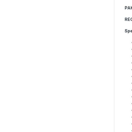
PA
RE
Spe