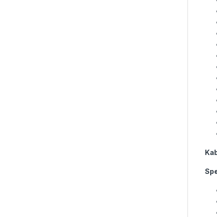
K
a
Spe