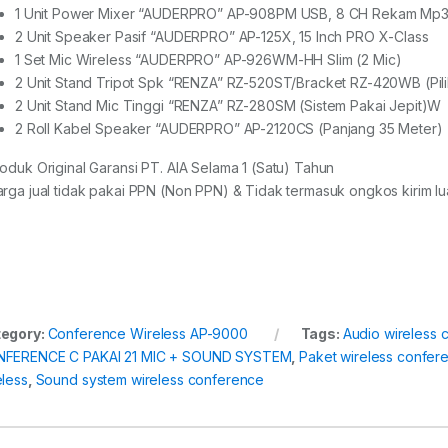
1 Unit Power Mixer “AUDERPRO” AP-908PM USB, 8 CH Rekam Mp
2 Unit Speaker Pasif “AUDERPRO” AP-125X, 15 Inch PRO X-Class
1 Set Mic Wireless “AUDERPRO” AP-926WM-HH Slim (2 Mic)
2 Unit Stand Tripot Spk “RENZA” RZ-520ST/Bracket RZ-420WB (Pili
2 Unit Stand Mic Tinggi “RENZA” RZ-280SM (Sistem Pakai Jepit)W
2 Roll Kabel Speaker “AUDERPRO” AP-2120CS (Panjang 35 Meter)
roduk Original Garansi PT. AIA Selama 1 (Satu) Tahun
arga jual tidak pakai PPN (Non PPN) & Tidak termasuk ongkos kirim lua
egory:
Conference Wireless AP-9000
Tags:
Audio wireless 
FERENCE C PAKAI 21 MIC + SOUND SYSTEM
,
Paket wireless confer
eless
,
Sound system wireless conference