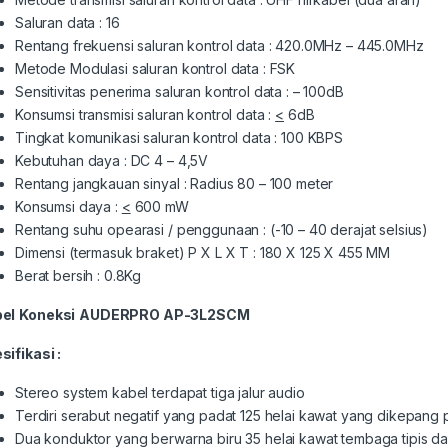
Saluran data : 16
Rentang frekuensi saluran kontrol data : 420.0MHz – 445.0MHz
Metode Modulasi saluran kontrol data : FSK
Sensitivitas penerima saluran kontrol data : – 100dB
Konsumsi transmisi saluran kontrol data :
<
6dB
Tingkat komunikasi saluran kontrol data : 100 KBPS
Kebutuhan daya : DC 4 – 4,5V
Rentang jangkauan sinyal : Radius 80 – 100 meter
Konsumsi daya :
<
600 mW
Rentang suhu opearasi / penggunaan : (-10 – 40 derajat selsius)
Dimensi (termasuk braket) P X L X T : 180 X 125 X 455 MM
Berat bersih : 0.8Kg
be
l
Koneksi
AUDERPRO
AP-3L2SCM
sifikasi
:
Stereo system kabel terdapat tiga jalur audio
Terdiri serabut negatif yang padat 125 helai kawat yang dikepang p
Dua konduktor yang berwarna biru 35 helai kawat tembaga tipis dan