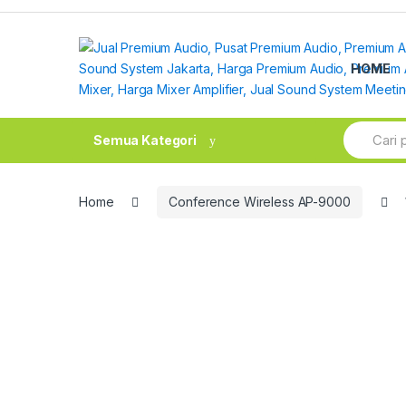
Skip
Skip
to
to
navigation
content
HOME
Search
Semua Kategori
for:
Home
Conference Wireless AP-9000