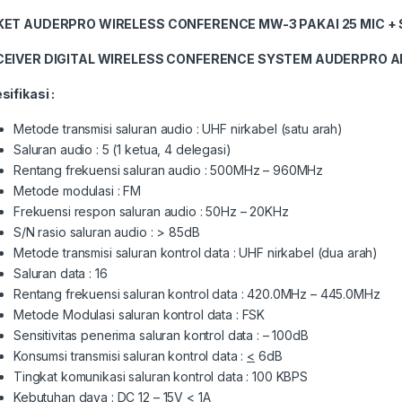
KET AUDERPRO WIRELESS CONFERENCE MW-3 PAKAI 25 MIC +
CEIVER DIGITAL WIRELESS CONFERENCE
SYSTEM AUDERPRO 
sifikasi :
Metode transmisi saluran audio : UHF nirkabel (satu arah)
Saluran audio : 5 (1 ketua, 4 delegasi)
Rentang frekuensi saluran audio : 500MHz – 960MHz
Metode modulasi : FM
Frekuensi respon saluran audio : 50Hz – 20KHz
S/N rasio saluran audio : > 85dB
Metode transmisi saluran kontrol data : UHF nirkabel (dua arah)
Saluran data : 16
Rentang frekuensi saluran kontrol data : 420.0MHz – 445.0MHz
Metode Modulasi saluran kontrol data : FSK
Sensitivitas penerima saluran kontrol data : – 100dB
Konsumsi transmisi saluran kontrol data :
<
6dB
Tingkat komunikasi saluran kontrol data : 100 KBPS
Kebutuhan daya : DC 12 – 15V
<
1A