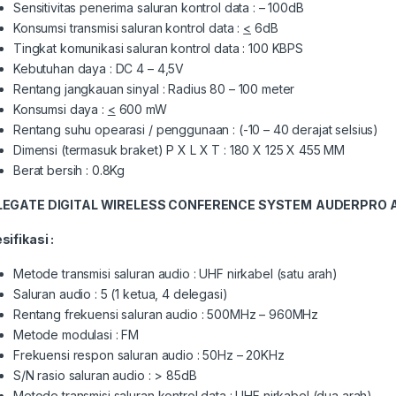
Sensitivitas penerima saluran kontrol data : – 100dB
Konsumsi transmisi saluran kontrol data :
<
6dB
Tingkat komunikasi saluran kontrol data : 100 KBPS
Kebutuhan daya : DC 4 – 4,5V
Rentang jangkauan sinyal : Radius 80 – 100 meter
Konsumsi daya :
<
600 mW
Rentang suhu opearasi / penggunaan : (-10 – 40 derajat selsius)
Dimensi (termasuk braket) P X L X T : 180 X 125 X 455 MM
Berat bersih : 0.8Kg
LEGATE
DIGITAL WIRELESS CONFERENCE SYSTEM
AUDERPRO 
sifikasi :
Metode transmisi saluran audio : UHF nirkabel (satu arah)
Saluran audio : 5 (1 ketua, 4 delegasi)
Rentang frekuensi saluran audio : 500MHz – 960MHz
Metode modulasi : FM
Frekuensi respon saluran audio : 50Hz – 20KHz
S/N rasio saluran audio : > 85dB
Metode transmisi saluran kontrol data : UHF nirkabel (dua arah)