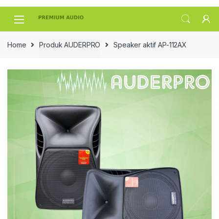
Skip
Skip
to
to
navigation
content
Home
Produk AUDERPRO
Speaker aktif AP-112AX