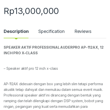
Rp
13,000,000
Description
Specification
Reviews
S
PEAKER
AKTIF
PROFESSIONAL AUDERPR
O
AP-112A
X
, 12
INCH
PRO X-CLASS
– Speaker aktif pro 12 inch x-class
AP-112AX didesain dengan box yang lebih slim tetapi performa
akustik tetap dahsyat dan memukau dalam semua event musik.
Professional speaker aktif ini dirancang dengan bentuk yang
ramping dan telah dilengkapi dengan DSP system, bobot yang
ringan, pegangan yang kuat serta memudahkan para