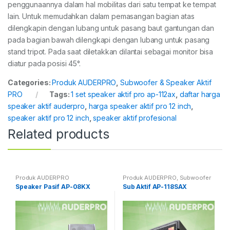
penggunaannya dalam hal mobilitas dari satu tempat ke tempat
lain. Untuk memudahkan dalam pemasangan bagian atas
dilengkapin dengan lubang untuk pasang baut gantungan dan
pada bagian bawah dilengkapi dengan lubang untuk pasang
stand tripot. Pada saat diletakkan dilantai sebagai monitor bisa
diatur pada posisi 45°.
Categories:
Produk AUDERPRO
,
Subwoofer & Speaker Aktif
PRO
Tags:
1 set speaker aktif pro ap-112ax
,
daftar harga
speaker aktif auderpro
,
harga speaker aktif pro 12 inch
,
speaker aktif pro 12 inch
,
speaker aktif profesional
Related products
Produk AUDERPRO
Produk AUDERPRO
,
Subwoofer
& Speaker Aktif PRO
Speaker Pasif AP-08KX
Sub Aktif AP-118SAX