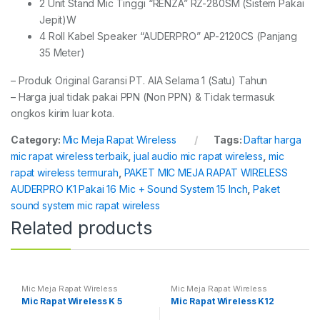
2 Unit Stand Mic Tinggi “RENZA” RZ-280SM (Sistem Pakai
Jepit)W
4 Roll Kabel Speaker “AUDERPRO” AP-2120CS (Panjang
35 Meter)
– Produk Original Garansi PT. AIA Selama 1 (Satu) Tahun
– Harga jual tidak pakai PPN (Non PPN) & Tidak termasuk
ongkos kirim luar kota.
Category:
Mic Meja Rapat Wireless
Tags:
Daftar harga
mic rapat wireless terbaik
,
jual audio mic rapat wireless
,
mic
rapat wireless termurah
,
PAKET MIC MEJA RAPAT WIRELESS
AUDERPRO K1 Pakai 16 Mic + Sound System 15 Inch
,
Paket
sound system mic rapat wireless
Related products
Mic Meja Rapat Wireless
Mic Meja Rapat Wireless
Mic Rapat Wireless K 5
Mic Rapat Wireless K12