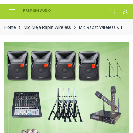
Skip
Skip
to
to
navigation
content
Home
Mic Meja Rapat Wireless
Mic Rapat Wireless K 1