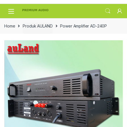
Skip
Skip
to
to
navigation
content
Home
Produk AULAND
Power Amplifier AD-240P