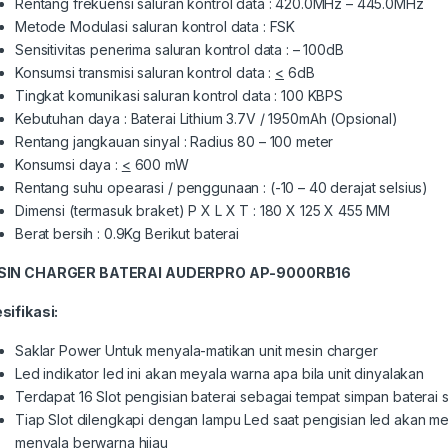
Rentang frekuensi saluran kontrol data : 420.0MHz – 445.0MHz
Metode Modulasi saluran kontrol data : FSK
Sensitivitas penerima saluran kontrol data : – 100dB
Konsumsi transmisi saluran kontrol data :
<
6dB
Tingkat komunikasi saluran kontrol data : 100 KBPS
Kebutuhan daya : Baterai Lithium 3.7V / 1950mAh (Opsional)
Rentang jangkauan sinyal : Radius 80 – 100 meter
Konsumsi daya :
<
600 mW
Rentang suhu opearasi / penggunaan : (-10 – 40 derajat selsius)
Dimensi (termasuk braket) P X L X T : 180 X 125 X 455 MM
Berat bersih : 0.9Kg Berikut baterai
SIN CHARGER
BATERAI AUDERPRO
AP-9000RB16
sifikasi:
Saklar Power Untuk menyala-matikan unit mesin charger
Led indikator led ini akan meyala warna apa bila unit dinyalakan
Terdapat 16 Slot pengisian baterai sebagai tempat simpan baterai 
Tiap Slot dilengkapi dengan lampu Led saat pengisian led akan 
menyala berwarna hijau