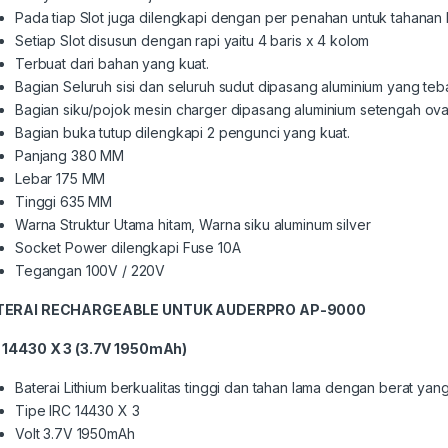
Pada tiap Slot juga dilengkapi dengan per penahan untuk tahanan 
Setiap Slot disusun dengan rapi yaitu 4 baris x 4 kolom
Terbuat dari bahan yang kuat.
Bagian Seluruh sisi dan seluruh sudut dipasang aluminium yang teba
Bagian siku/pojok mesin charger dipasang aluminium setengah oval
Bagian buka tutup dilengkapi 2 pengunci yang kuat.
Panjang 380 MM
Lebar 175 MM
Tinggi 635 MM
Warna Struktur Utama hitam, Warna siku aluminum silver
Socket Power dilengkapi Fuse 10A
Tegangan 100V / 220V
TERAI
RECHARGEABLE UNTUK AUDERPRO AP-9000
 14430 X 3 (3.7V 1950mAh)
Baterai Lithium berkualitas tinggi dan tahan lama dengan berat yang
Tipe IRC 14430 X 3
Volt 3.7V 1950mAh