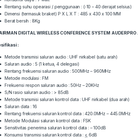
Rentang suhu opearasi / penggunaan : (-10 – 40 derajat selsius)
Dimensi (termasuk braket) P X L X T : 485 x 430 x 100 MM
Berat bersih : 8Kg
AIRMAN
DIGITAL WIRELESS CONFERENCE SYSTEM
AUDERPRO
sifikasi :
Metode transmisi saluran audio : UHF nirkabel (satu arah)
Saluran audio : 5 (1 ketua, 4 delegasi)
Rentang frekuensi saluran audio : 500MHz – 960MHz
Metode modulasi : FM
Frekuensi respon saluran audio : 50Hz – 20KHz
S/N rasio saluran audio : > 85dB
Metode transmisi saluran kontrol data : UHF nirkabel (dua arah)
Saluran data : 16
Rentang frekuensi saluran kontrol data : 420.0MHz – 445.0MHz
Metode Modulasi saluran kontrol data : FSK
Sensitivitas penerima saluran kontrol data : – 100dB
Konsumsi transmisi saluran kontrol data :
<
6dB