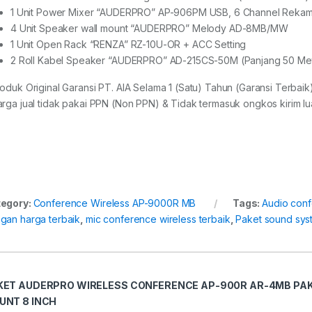
1 Unit Power Mixer “AUDERPRO” AP-906PM USB, 6 Channel Reka
4 Unit Speaker wall mount “AUDERPRO” Melody AD-8MB/MW
1 Unit Open Rack “RENZA” RZ-10U-OR + ACC Setting
2 Roll Kabel Speaker “AUDERPRO” AD-215CS-50M (Panjang 50 Me
roduk Original Garansi PT. AIA Selama 1 (Satu) Tahun (Garansi Terbaik
arga jual tidak pakai PPN (Non PPN) & Tidak termasuk ongkos kirim lua
egory:
Conference Wireless AP-9000R MB
Tags:
Audio conf
gan harga terbaik
,
mic conference wireless terbaik
,
Paket sound sys
KET AUDERPRO WIRELESS CONFERENCE AP-900R AR-4MB PAKA
UNT 8 INCH