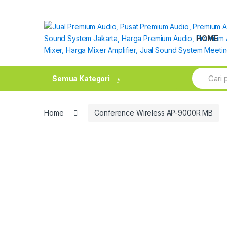
Skip
Skip
to
to
navigation
content
HOME
Search
Semua Kategori
for:
Home
Conference Wireless AP-9000R MB