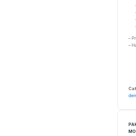
– P
– H
Cat
den
PA
MO