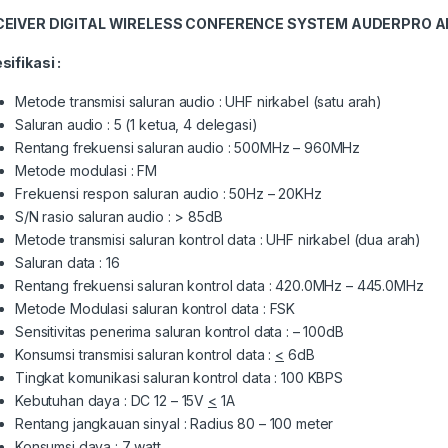
CEIVER DIGITAL WIRELESS CONFERENCE
SYSTEM AUDERPRO 
sifikasi :
Metode transmisi saluran audio : UHF nirkabel (satu arah)
Saluran audio : 5 (1 ketua, 4 delegasi)
Rentang frekuensi saluran audio : 500MHz – 960MHz
Metode modulasi : FM
Frekuensi respon saluran audio : 50Hz – 20KHz
S/N rasio saluran audio : > 85dB
Metode transmisi saluran kontrol data : UHF nirkabel (dua arah)
Saluran data : 16
Rentang frekuensi saluran kontrol data : 420.0MHz – 445.0MHz
Metode Modulasi saluran kontrol data : FSK
Sensitivitas penerima saluran kontrol data : – 100dB
Konsumsi transmisi saluran kontrol data :
<
6dB
Tingkat komunikasi saluran kontrol data : 100 KBPS
Kebutuhan daya : DC 12 – 15V
<
1A
Rentang jangkauan sinyal : Radius 80 – 100 meter
Konsumsi daya : 7 watt