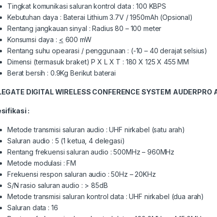
Tingkat komunikasi saluran kontrol data : 100 KBPS
Kebutuhan daya : Baterai Lithium 3.7V / 1950mAh (Opsional)
Rentang jangkauan sinyal : Radius 80 – 100 meter
Konsumsi daya :
<
600 mW
Rentang suhu opearasi / penggunaan : (-10 – 40 derajat selsius)
Dimensi (termasuk braket) P X L X T : 180 X 125 X 455 MM
Berat bersih : 0.9Kg Berikut baterai
LEGATE
DIGITAL WIRELESS CONFERENCE SYSTEM
AUDERPRO 
sifikasi :
Metode transmisi saluran audio : UHF nirkabel (satu arah)
Saluran audio : 5 (1 ketua, 4 delegasi)
Rentang frekuensi saluran audio : 500MHz – 960MHz
Metode modulasi : FM
Frekuensi respon saluran audio : 50Hz – 20KHz
S/N rasio saluran audio : > 85dB
Metode transmisi saluran kontrol data : UHF nirkabel (dua arah)
Saluran data : 16