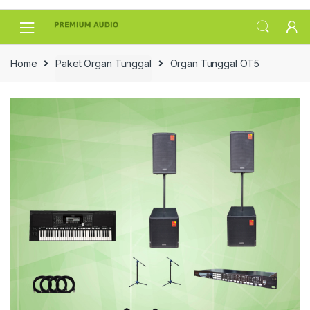
Skip
Skip
to
to
navigation
content
Home
Paket Organ Tunggal
Organ Tunggal OT5