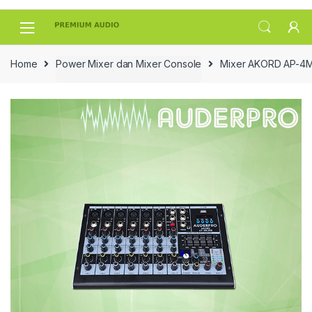
Skip
Skip
to
to
navigation
content
Home
Power Mixer dan Mixer Console
Mixer AKORD AP-4