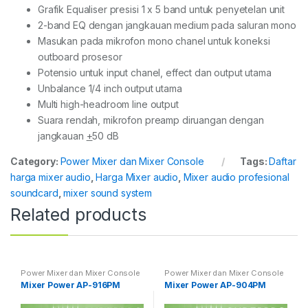
Grafik Equaliser presisi 1 x 5 band untuk penyetelan unit
2-band EQ dengan jangkauan medium pada saluran mono
Masukan pada mikrofon mono chanel untuk koneksi
outboard prosesor
Potensio untuk input chanel, effect dan output utama
Unbalance 1/4 inch output utama
Multi high-headroom line output
Suara rendah, mikrofon preamp diruangan dengan
jangkauan
+
50 dB
Category:
Power Mixer dan Mixer Console
Tags:
Daftar
harga mixer audio
,
Harga Mixer audio
,
Mixer audio profesional
soundcard
,
mixer sound system
Related products
Power Mixer dan Mixer Console
Power Mixer dan Mixer Console
Mixer Power AP-916PM
Mixer Power AP-904PM