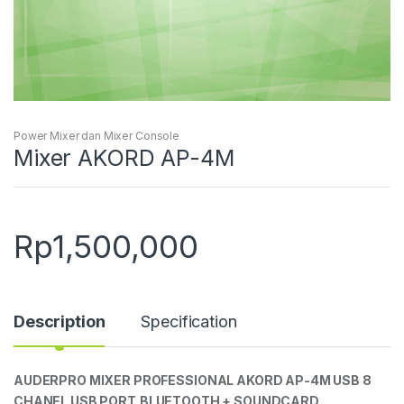
Power Mixer dan Mixer Console
Mixer AKORD AP-4M
Rp
1,500,000
Description
Specification
AUDERPRO
MIXER PROFESSIONAL
AKORD AP-4M USB
8
CHANEL
USB PORT
BLUETOOTH
+ SOUNDCARD