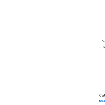
– P
– H
Cat
sou