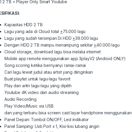
 2 TB + Player Only Smart Youtube
SIFIKASI:
Kapasitas HDD 2 TB
Lagu yang ada di Cloud total
+
75.000 lagu
Lagu yang sudah tersimpan Di HDD
+
39.000 lagu
Dengan HDD 2 TB mampu menampung sekitar
+
40.000 lagu
Cloud storage, download lagu bisa melalui internet
Mobile app remote menggunakan app 3playV2 (Android ONLY)
Song scoring ketika bernyanyi ramai-ramai
Cari lagu lewat judul atau artist yang diinginkan
Buat playlist untuk lagu-lagu favorit
Play dan antri lagu-lagu yang dipilih
Youtube 4K video dan audio streaming
Audio Recording
Play Video/Music via USB
dan yang terbaru bisa screen cast layar handphone menggunakan
Panel Depan: Tombol ON/OFF, Led indikator
Panel Samping: Usb Port x 1, Kisi-kisi lubang angin