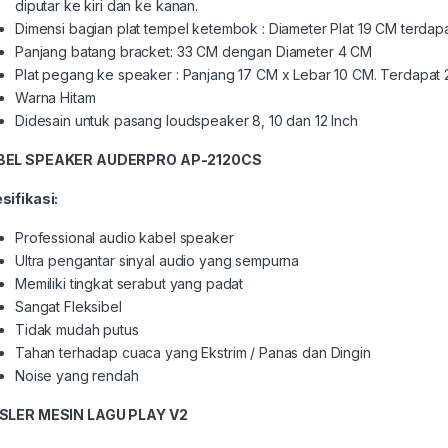
diputar ke kiri dan ke kanan.
Dimensi bagian plat tempel ketembok : Diameter Plat 19 CM terdap
Panjang batang bracket: 33 CM dengan Diameter 4 CM
Plat pegang ke speaker : Panjang 17 CM x Lebar 10 CM. Terdapat 
Warna Hitam
Didesain untuk pasang loudspeaker 8, 10 dan 12 Inch
BEL SPEAKER
AUDERPRO AP-2120CS
sifikasi:
Professional audio kabel speaker
Ultra pengantar sinyal audio yang sempurna
Memiliki tingkat serabut yang padat
Sangat Fleksibel
Tidak mudah putus
Tahan terhadap cuaca yang Ekstrim / Panas dan Dingin
Noise yang rendah
SLER MESIN LAGU PLAY V2