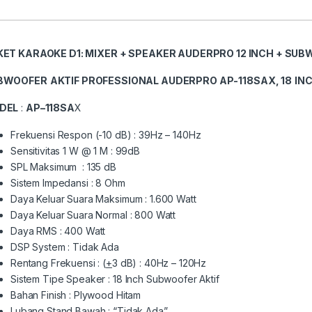
ET KARAOKE D1: MIXER + SPEAKER AUDERPRO 12 INCH + SUB
BWOOFER
AKTIF
PROFESSIONAL
AUDERPRO AP-11
8S
A
X
, 1
8
IN
DEL
:
AP
–
118SA
X
Frekuensi Respon (-10 dB) : 39Hz – 140Hz
Sensitivitas 1 W @ 1 M : 99dB
SPL Maksimum : 135 dB
Sistem Impedansi : 8 Ohm
Daya Keluar Suara Maksimum : 1.600 Watt
Daya Keluar Suara Normal : 800 Watt
Daya RMS : 400 Watt
DSP System : Tidak Ada
Rentang Frekuensi : (
+
3 dB) : 40Hz – 120Hz
Sistem Tipe Speaker : 18 Inch Subwoofer Aktif
Bahan Finish : Plywood Hitam
Lubang Stand Bawah : “Tidak Ada”