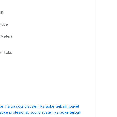
ih)
utube
 Meter)
r kota.
ke
,
harga sound system karaoke terbaik
,
paket
aoke profesional
,
sound system karaoke terbaik