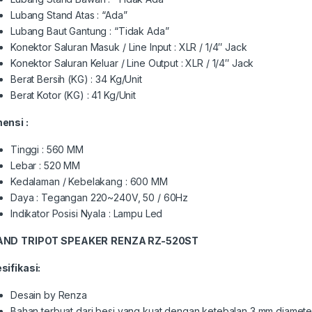
Lubang Stand Atas : “Ada”
Lubang Baut Gantung : “Tidak Ada”
Konektor Saluran Masuk / Line Input : XLR / 1/4″ Jack
Konektor Saluran Keluar / Line Output : XLR / 1/4″ Jack
Berat Bersih (KG) : 34 Kg/Unit
Berat Kotor (KG) : 41 Kg/Unit
mensi :
Tinggi : 560 MM
Lebar : 520 MM
Kedalaman / Kebelakang : 600 MM
Daya : Tegangan 220~240V, 50 / 60Hz
Indikator Posisi Nyala : Lampu Led
AND
TRIPOT
SPEAKER
RENZA RZ-5
2
0ST
sifikasi:
Desain by Renza
Bahan terbuat dari besi yang kuat dengan ketebalan 3 mm diamete