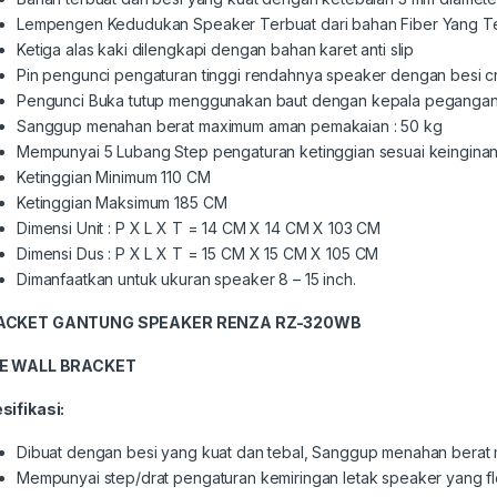
Lempengen Kedudukan Speaker Terbuat dari bahan Fiber Yang Te
Ketiga alas kaki dilengkapi dengan bahan karet anti slip
Pin pengunci pengaturan tinggi rendahnya speaker dengan besi cr
Pengunci Buka tutup menggunakan baut dengan kepala pegangan
Sanggup menahan berat maximum aman pemakaian : 50 kg
Mempunyai 5 Lubang Step pengaturan ketinggian sesuai keingina
Ketinggian Minimum 110 CM
Ketinggian Maksimum 185 CM
Dimensi Unit : P X L X T = 14 CM X 14 CM X 103 CM
Dimensi Dus : P X L X T = 15 CM X 15 CM X 105 CM
Dimanfaatkan untuk ukuran speaker 8 – 15 inch.
ACKET GANTUNG SPEAKER RENZA RZ-320WB
PE WALL BRACKET
sifikasi:
Dibuat dengan besi yang kuat dan tebal, Sanggup menahan berat 
Mempunyai step/drat pengaturan kemiringan letak speaker yang fle