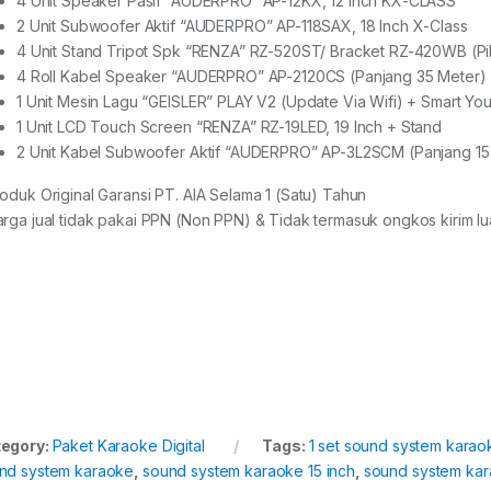
4 Unit Speaker Pasif “AUDERPRO” AP-12KX, 12 Inch KX-CLASS
2 Unit Subwoofer Aktif “AUDERPRO” AP-118SAX, 18 Inch X-Class
4 Unit Stand Tripot Spk “RENZA” RZ-520ST/ Bracket RZ-420WB (Pil
4 Roll Kabel Speaker “AUDERPRO” AP-2120CS (Panjang 35 Meter)
1 Unit Mesin Lagu “GEISLER” PLAY V2 (Update Via Wifi) + Smart Yo
1 Unit LCD Touch Screen “RENZA” RZ-19LED, 19 Inch + Stand
2 Unit Kabel Subwoofer Aktif “AUDERPRO” AP-3L2SCM (Panjang 15
roduk Original Garansi PT. AIA Selama 1 (Satu) Tahun
arga jual tidak pakai PPN (Non PPN) & Tidak termasuk ongkos kirim lua
egory:
Paket Karaoke Digital
Tags:
1 set sound system karao
nd system karaoke
,
sound system karaoke 15 inch
,
sound system kar