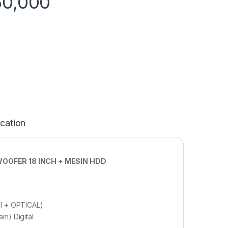
50,000
ication
WOOFER 18 INCH + MESIN HDD
MI + OPTICAL)
m) Digital