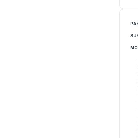
PAK
S
U
MO