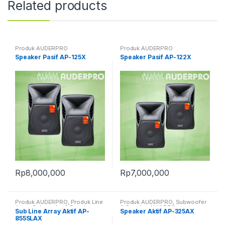
Related products
Produk AUDERPRO
Produk AUDERPRO
Speaker Pasif AP-125X
Speaker Pasif AP-122X
Rp
8,000,000
Rp
7,000,000
Produk AUDERPRO
,
Produk Line
Produk AUDERPRO
,
Subwoofer
Array
,
Subwoofer & Speaker
& Speaker Aktif PRO
Sub Line Array Aktif AP-
Speaker Aktif AP-325AX
Aktif PRO
855SLAX