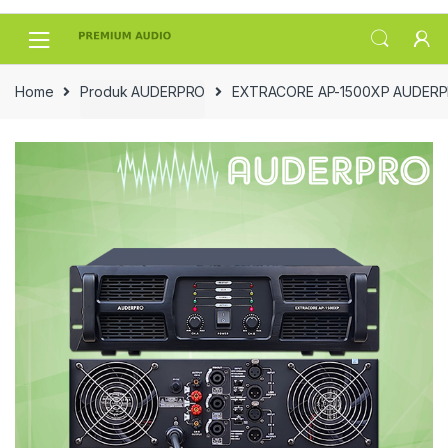
Skip
Skip
to
to
navigation
content
Home
Produk AUDERPRO
EXTRACORE AP-1500XP AUDERP