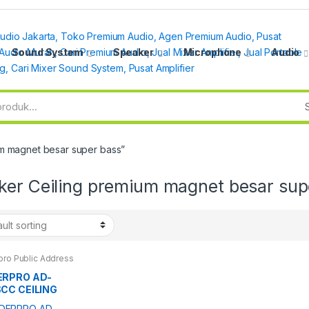
Sound System
Speaker
Microphone
Audio
m magnet besar super bass”
ker Ceiling premium magnet besar sup
pro Public Address
ERPRO AD-
CC CEILING
KER PRO