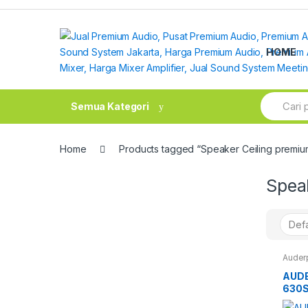
Skip
Skip
to
to
navigation
content
HOME
Search
Semua Kategori
for:
Home
Products tagged “Speaker Ceiling premiu
Spea
Auder
AUD
630S
SPEA