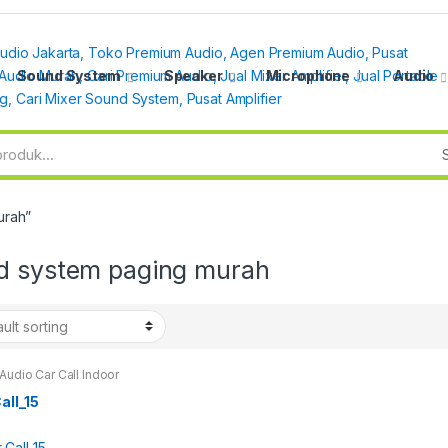
Sound System
Speaker
Microphone
Audio
urah”
d system paging murah
Audio Car Call Indoor
or
all_15