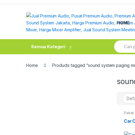
Skip
Skip
to
to
navigation
content
HOME
Search
Semua Kategori
for:
Home
Products tagged “sound system paging m
soun
Paket 
Outdo
Car C