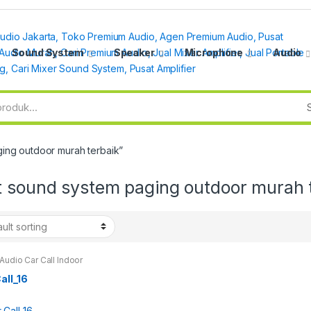
Sound System
Speaker
Microphone
Audio
ing outdoor murah terbaik”
t sound system paging outdoor murah 
Audio Car Call Indoor
or
all_16