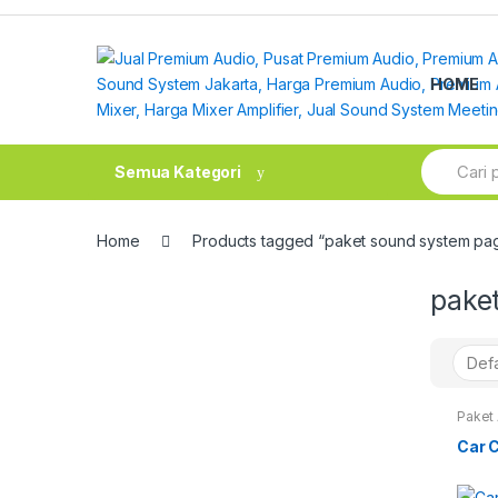
Skip
Skip
to
to
navigation
content
HOME
Search
Semua Kategori
for:
Home
Products tagged “paket sound system pag
pake
Paket 
Outdo
Car C