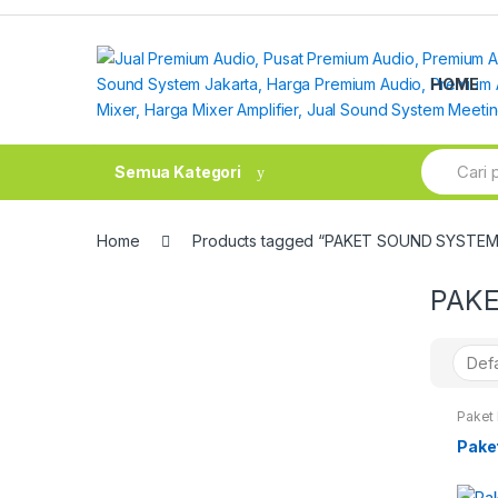
Skip
Skip
to
to
navigation
content
HOME
Search
Semua Kategori
for:
Home
Products tagged “PAKET SOUND SYSTE
PAKE
Paket
Pake