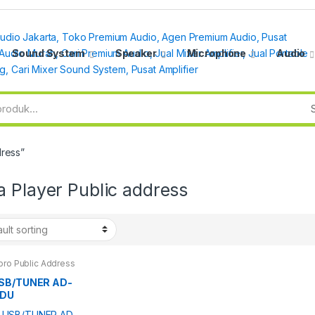
Sound System
Speaker
Microphone
Audio
dress”
 Player Public address
pro Public Address
SB/TUNER AD-
CDU