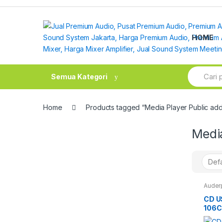
Skip
Skip
to
to
navigation
content
HOME
Search
Semua Kategori
for:
Home
Products tagged “Media Player Public ad
Media
Auder
CD U
106