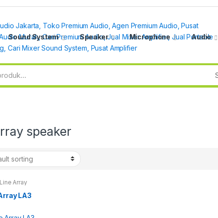
Sound System
Speaker
Microphone
Audio
array speaker
Line Array
Array LA3