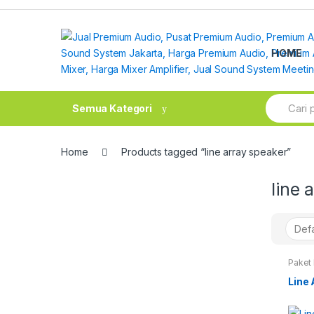
Skip
Skip
to
to
navigation
content
HOME
Search
Semua Kategori
for:
Home
Products tagged “line array speaker”
line 
Paket 
Line 