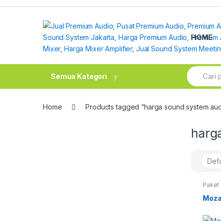
Skip
Skip
to
to
navigation
content
HOME
Search
Semua Kategori
for:
Home
Products tagged “harga sound system aud
harg
Paket 
Moza