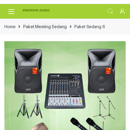
Skip
Skip
to
to
navigation
content
Home
Paket Meeting Sedang
Paket Sedang 6