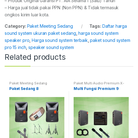
– Produk Original Garansi PT. AIA Selama 1 (Satu) Tahun
– Harga jual tidak pakai PPN (Non PPN) & Tidak termasuk
ongkos kirim luar kota.
Category:
Paket Meeting Sedang
Tags:
Daftar harga
sound system ukuran paket sedang
,
harga sound system
speaker pro
,
Harga sound system terbaik
,
paket sound system
pro 15 inch
,
speaker sound system
Related products
Paket Meeting Sedang
Paket Multi Audio Premium X-
Class
Paket Sedang 8
Multi Fungsi Premium 9