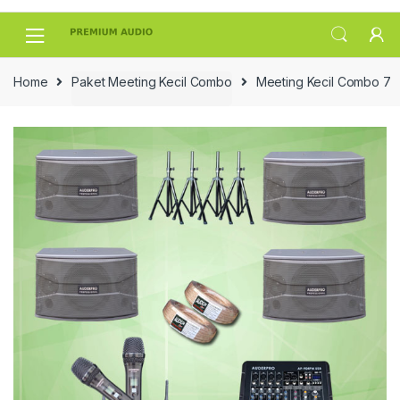
Skip
Skip
to
to
navigation
content
Home
Paket Meeting Kecil Combo
Meeting Kecil Combo 7