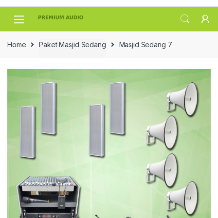
Skip
Skip
to
to
navigation
content
Home
Paket Masjid Sedang
Masjid Sedang 7