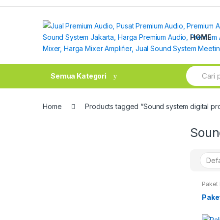
Skip
Skip
to
to
navigation
content
HOME
Search
Semua Kategori
for:
Home
Products tagged “Sound system digital p
Sound
Paket
Pake