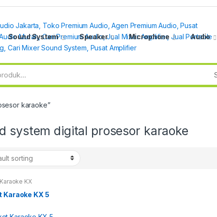
Sound System
Speaker
Microphone
Audio
rosesor karaoke”
 system digital prosesor karaoke
 Karaoke KX
t Karaoke KX 5